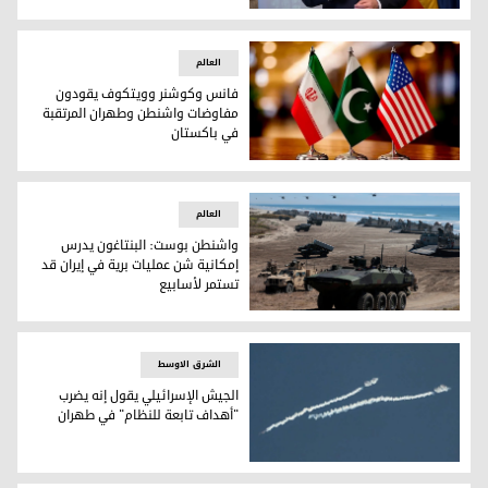
إسبانيا تعلن إعادة فتح سفارتها في طهران وتدعو لشمول لبنان 
العالم
فانس وكوشنر وويتكوف يقودون
مفاوضات واشنطن وطهران المرتقبة
في باكستان
فانس وكوشنر وويتكوف يقودون مفاوضات واشنطن وطهران الم
العالم
واشنطن بوست: البنتاغون يدرس
إمكانية شن عمليات برية في إيران قد
تستمر لأسابيع
واشنطن بوست: البنتاغون يدرس إمكانية شن عمليات برية في إير
الشرق الاوسط
الجيش الإسرائيلي يقول إنه يضرب
"أهداف تابعة للنظام" في طهران
الجيش الإسرائيلي يقول إنه يضرب "أهداف تابعة للنظام" في طه