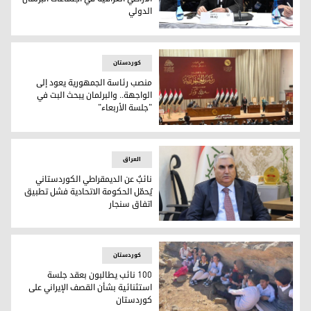
الدولي
كبند طارئ.. إدراج الاعتداءات على الأراضي العراقية في اجتماعات ا
کوردستان
منصب رئاسة الجمهورية يعود إلى
الواجهة.. والبرلمان يبحث البت في
"جلسة الأربعاء"
أخفق البرلمان في عقد جلسة انتخاب رئيس الجمهورية ثلاث مرات
العراق
نائبٌ عن الديمقراطي الكوردستاني
يُحمّل الحكومة الاتحادية فشل تطبيق
اتفاق سنجار
نائبٌ عن الديمقراطي الكوردستاني يُحمّل الحكومة الاتحادية فش
کوردستان
100 نائب يطالبون بعقد جلسة
استثنائية بشأن القصف الإيراني على
كوردستان