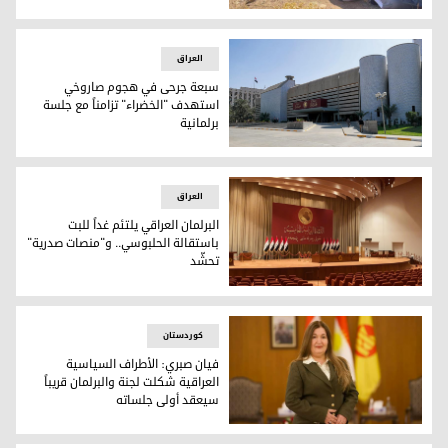
الفيديو أثار الهلع
العراق
سبعة جرحى في هجوم صاروخي
استهدف "الخضراء" تزامناً مع جلسة
برلمانية
صورة أرشيفية
العراق
البرلمان العراقي يلتئم غداً للبت
باستقالة الحلبوسي.. و"منصات صدرية"
تحشّد
البرلمان العراقي
کوردستان
فيان صبري: الأطراف السياسية
العراقية شكلت لجنة والبرلمان قريباً
سيعقد أولى جلساته
فيان صبري: الأطراف السياسية العراقية شكلت لجنة والبرلمان قر