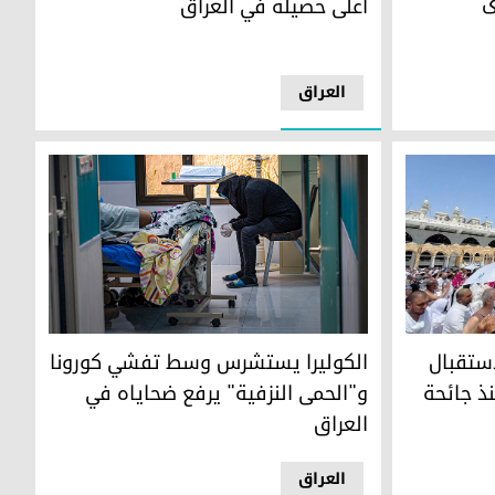
ى
أعلى حصيلة في العراق
العراق
يكافح العراق موجة قاسية من كورونا مع تفشي الكو
جد الحرام، بعد أن منعت المملكة المسافرين الأجانب خلال العامين الماضيين بس
ستقبال
الكوليرا يستشرس وسط تفشي كورونا
ذ جائحة
و"الحمى النزفية" يرفع ضحاياه في
العراق
العراق