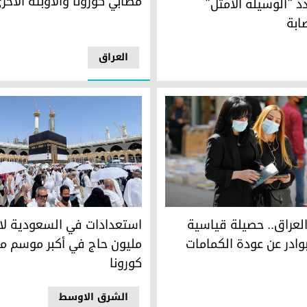
مصابي كورونا والأوبئة الأخر
د "الوسيلة الأمثل"
ابة
العراق
بات كورونا
وادر في الوقت الراهن لعودة الكمامات - صورة: رويترز
حجاج يطوفون حول الكعبة ويصلون بالمس
العراق.. حصيلة قياسية
استعدادات في السعودية لا
وادر عن عودة الكمامات
مليون حاج في أكبر موسم من
كورونا
الشرق الاوسط