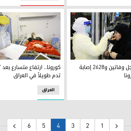
 إصابة جديدة بكورونا
صورة أرشيفية
العراق يسجل وفاتين و2628 إصابة
كورونا.. ارتفاع متسارع بعد 
ونا
تدم طويلاً في العراق
العراق
6
5
4
3
2
1