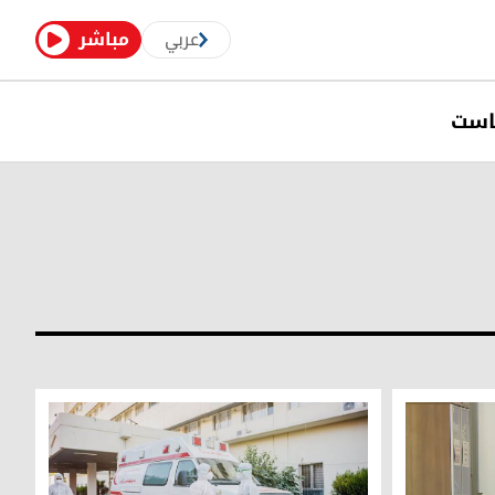
عربي
مباشر
است