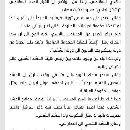
مهدي المهندس. وبدا من الواضح أن القرار اتخذه المهندس
"بشكل احادي" حسبما ذكرت مصادر.
وقال الصدر على حسابه في تويتر، فيما بدا انه رداً على القرار، "اذا
لم تتخذ الحكومة اجراءاتها الصارمة.. فاني اعلن برائتي منها".
ولم يذكر الصدر قرار المهندس بالاسم، لكنه المح الى ان هذا
التحرك يمثل "إعلاناً لنهاية الحكومة العراقية، ويُعَد ذلك تحولاً من
دولة يتحكم بها القانون الى دولة الشَغَب".
وترددت انباء عن وجود خلاف بين رئيس هيئة الحشد الشعبي فالح
الفياض ونائبه.
وقال مصدر مطلع لكوردستان 24 في وقت سابق إن الحشد
الشعبي انقسم مبدئياً الى اثنين احدهما موالٍ لإيران وآخر يمثل
موقف الحكومة العراقية.
وبدا ذلك جلياً عندما اتهم المهندس اسرائيل بقصف مواقع الحشد
الشعبي، فيما اصدر الفياض بياناً تجنب فيه ذكر اسرائيل واعتبر
تصريحات نائبه لا تمثل الحكومة ولا الحشد الشعبي.
وسارع الحشد الشعبي الى اصدار نفي.