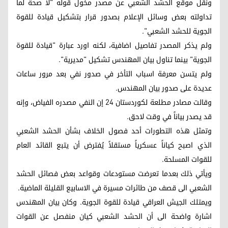
ونقل موقع الحشد الشعبي عن مصدر مخول قوله "لا صحة لما
تداولته بعض وسائل الإعلام بصدور قرار بتشكيل قيادة للقوة
الجوية للحشد الشعبي".
ولم يذكر المصدر تفاصيل اضافية، لكنه اورد عبارة "قيادة للقوة
الجوية" بينما تناول بيان المهندس تشكيل "مديرية".
ولم يتسن معرفة اسباب التأخر في صدور نفي بعد مرور ساعات
عديدة على صدور بيان المهندس.
وقالت مصادر مطلعة لكوردستان 24 إن النفي مصدره الفياض، وإنه
قد يصدر بياناً في وقت لاحق.
وتمثل هذه التطورات أحد فصول الخلاف بشأن الحشد الشعبي
الذي اصبح كياناً عسكرياً مستقلاً يُفترض أن يتبع القائد العام
للقوات المسلحة.
ويأتي ذلك بعدما تعرضت مستودعات وقواعد بعض فصائل الحشد
الشعبي الى قصف من طائرات مسيرة في الاسابيع القليلة الماضية.
ويمتلك الجيش العراقي قيادة للقوة الجوية. وكان بيان المهندس
اشارة واضحة الى أن الحشد الشعبي كيان منفصل عن القوات