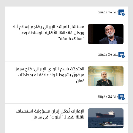
منذ 14 دقيقة
مستشار للمرشد الإيراني يهاجم إسلام آباد
ويعلن فقدانها الأهلية للوساطة بعد
"معاهدة مكة"
منذ 24 دقيقة
المتحدّث باسم الثوري الإيراني: فتح هرمز
مرهونٌ بشروطنا ولا علاقة له بمحادثات
عُمان
منذ 34 دقيقة
الإمارات تُحمّل إيران مسؤولية استهداف
ناقلة نفط لـ "أدنوك" في هرمز