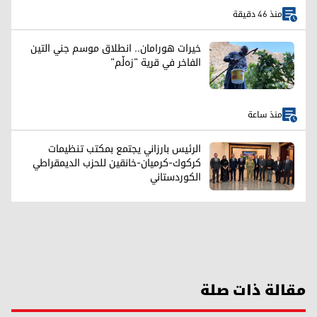
منذ 46 دقيقة
خيرات هورامان.. انطلاق موسم جني التين
الفاخر في قرية "زەڵم"
منذ ساعة
الرئيس بارزاني يجتمع بمكتب تنظيمات
كركوك-كرميان-خانقين للحزب الديمقراطي
الكوردستاني
مقالة ذات صلة