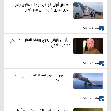
انطلاق أولى قوافل عودة مهجّري رأس
العين (سري كانيه) إلى مدينتهم
منذ 4 ساعات
الرئيس بارزاني يعزي بوفاة الفنان المسرحي
مظفر شافعي
منذ 4 ساعات
الحوثيون يعلنون استهداف ناقلتي نفط
سعوديتين
منذ 5 ساعات
الحزب الديمقراطي الكوردستاني يردُّ على