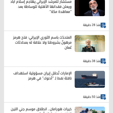
مستشار للمرشد الإيراني يهاجم إسلام آباد
ويعلن فقدانها الأهلية للوساطة بعد
"معاهدة مكة"
منذ 28 دقيقة
المتحدّث باسم الثوري الإيراني: فتح هرمز
مرهونٌ بشروطنا ولا علاقة له بمحادثات
عُمان
منذ 38 دقيقة
الإمارات تُحمّل إيران مسؤولية استهداف
ناقلة نفط لـ "أدنوك" في هرمز
منذ 50 دقيقة
خيرات هورامان.. انطلاق موسم جني التين