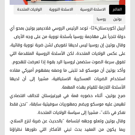
العالم
الاسلحة الروسية
الاسلحة النووية
الولايات المتحدة
بوتين
روسيا
أربيل (كوردستان24)- توعد الرئيس الروسي فلاديمير بوتين بمحو أي
دولة تتجرأ على مهاجمة روسيا بأسلحة نووية من على وجه الأرض.
وقال بوتين إن روسيا ليس لديها تفويض لشن ضربة نووية وقائية،
على عكس الولايات المتحدة، لكن الأسلحة الروسية المتقدمة التي
تفوق سرعة الصوت ستضمن لروسيا الرد بقوة إذا تعرضت للهجوم.
وأكد بوتين أن موسكو قد تتبنى ما وصفه بمفهوم أميركي مفاده
استخدام الضربات العسكرية الاستباقية، مشيرا إلى أن لديها
الأسلحة اللازمة للقيام بهذه المهمة.
صرح بوتين، أثناء حضوره قمة في قيرغيزستان لتحالف اقتصادي
تهيمن عليه موسكو ويضم جمهوريات سوفيتية سابقة، ”نحن فقط
نفكر في ذلك”، مشيرا إلى سياسة الولايات المتحدة.
وقال بوتين وتعلو وجهه ابتسامة ”بالحديث عن ضربة لنزع السلاح،
ربما يكون من المفيد بحث تبني الأفكار التي طورها نظراؤنا