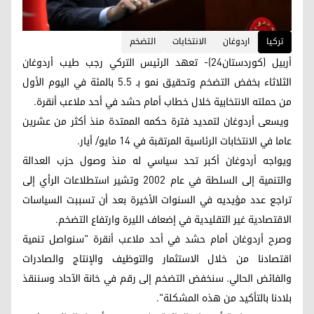
ترکیا
اردوغان
الانتخابات
التضخم
أربيل (كوردستان24)- تعهد الرئيس التركي رجب طيب أردوغان
الثلاثاء بخفض التضخم وتحقيق نمو بـ 5.5 بالمئة في اليوم الأول
من حملته الانتخابية خلال خطاب أمام حشد في أحد ملاعب أنقرة.
ويسعى أردوغان لتمديد فترة حكمه الممتدة منذ أكثر من عشرين
عاما في الانتخابات الرئاسية المرتقبة في 14 مايو/ أيار.
ويواجه أردوغان أكبر تحد سياسي له منذ وصول حزب العدالة
والتنمية إلى السلطة في عام 2002 وتشير استطلاعات الرأي إلى
تراجع عدد مؤيديه في السنوات الأخيرة بعد أن تسببت السياسات
الاقتصادية غير التقليدية في إضعاف الليرة وارتفاع التضخم.
وصرح أردوغان أمام حشد في أحد ملاعب أنقرة "سنواصل تنمية
اقتصادنا من خلال الاستثمار والتوظيف والإنتاج والصادرات
والفائض الحالي. سنخفض التضخم إلى رقم في خانة الآحاد وسننقذ
بلادنا بالتأكيد من هذه المشكلة".