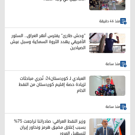
منذ 46 دقيقة
"وحش طارئ" يفترس أنهر العراق.. السلور
الأفريقي يهدد الثروة السمكية وسبل عيش
الصيادين
منذ ساعة
العبادي لـ كوردستان24: نُجري مباحثات
لزيادة حصة إقليم كوردستان من النفط
الخام
منذ ساعة
وزير النفط العراقي: صادراتنا تراجعت 75%
بسبب إغلاق مضيق هرمز ونحاور إيران
لتسهيل المرور