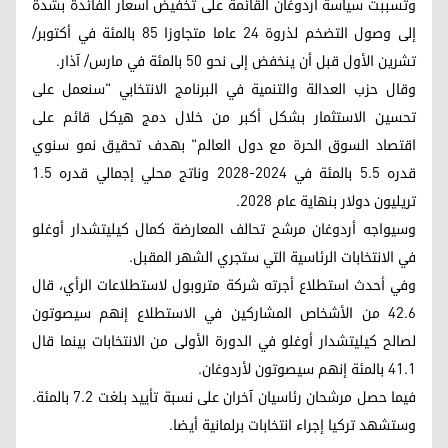
وتسببت سياسة أردوغان القائمة على تخفيض أسعار الفائدة بشدة
إلى وصول التضخم لذروة 24 عاما متجاوزا 85 بالمئة في أكتوبر/
تشرين الأول قبل أن ينخفض ​​إلى نحو 50 بالمئة في مارس/ آذار.
وقال حزب العدالة والتنمية في البرنامج الانتخابي "سنعمل على
تحسين الاستثمار بشكل أكبر من خلال دمج هيكل قائم على
اقتصاد السوق الحرة مع دول العالم" بهدف تحقيق نمو سنوي
قدره 5.5 بالمئة في 2024-2028 وناتج محلي إجمالي قدره 1.5
تريليون دولار بنهاية عام 2028.
وسيواجه أردوغان مرشح تحالف المعارضة كمال كيليتشدار أوغلو
في الانتخابات الرئاسية التي ستجري الشهر المقبل.
وفي أحدث استطلاع أجرته شركة متروبول لاستطلاعات الرأي، قال
42.6 من الأشخاص المشاركين في الاستطلاع إنهم سيصوتون
لصالح كيليتشدار أوغلو في الدورة الأولى من الانتخابات بينما قال
41.1 بالمئة إنهم سيصوتون لأردوغان.
فيما حصل مرشحان رئاسيان آخران على نسبة تأييد بلغت 7.2 بالمئة.
وستشهد تركيا إجراء انتخابات برلمانية أيضا.