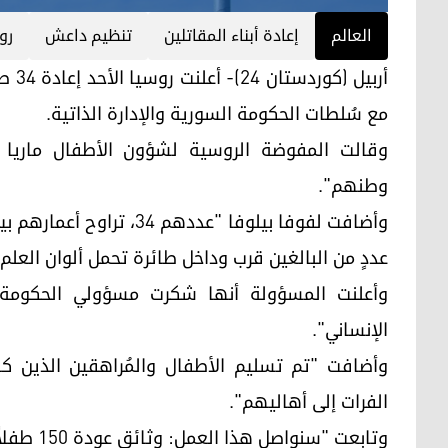
العالم
إعادة أبناء المقاتلين
تنظيم داعش
رو
أربي
مع سُلطات الحكومة السورية والإدارة الذاتية.
وقالت المفوضة الروسية لشؤون الأطفال ماريا 
وطنهم".
عددٍ من البالغين قرب وداخل طائرة تحمل ألوان العلم
وأعلنت المسؤولة أنها شكرت مسؤولي الحكومة ا
الإنساني".
وأضافت "تم تسليم الأطفال والمُراهقين الذين 
الفرات إلى أهاليهم".
وتابعت "سنواصل هذا العمل: وثائق عودة 150 طفلاً آخرين جاهزة"، من دون تقديم مزيدٍ من التفاصيل.