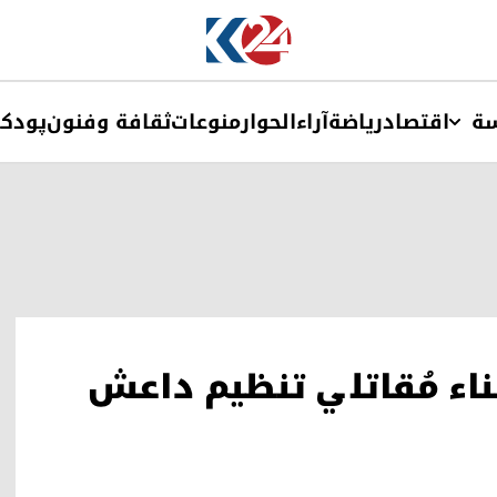
ة
اقتصاد
ریاضة
آراء
الحوار
منوعات
ثقافة وفنون
پودک
لن إعادة 34 من أبناء مُقاتلي تنظيم داعش