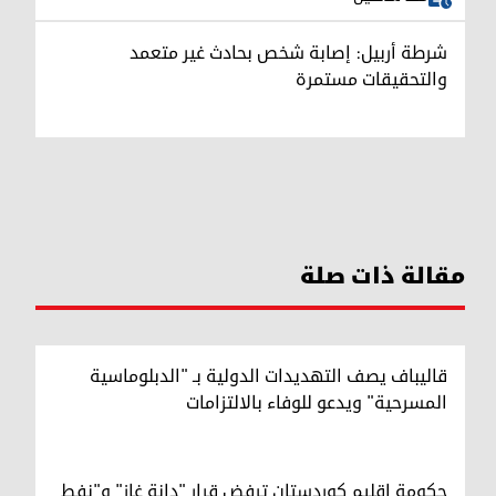
شرطة أربيل: إصابة شخص بحادث غير متعمد
والتحقيقات مستمرة
مقالة ذات صلة
قاليباف يصف التهديدات الدولية بـ "الدبلوماسية
المسرحية" ويدعو للوفاء بالالتزامات
حكومة إقليم كوردستان ترفض قرار "دانة غاز" و"نفط