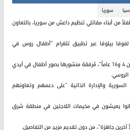
سيا
سوريا
ل (كوردستان 24)- أعلنت روسيا الأحد إعادة 34 طفلاً من أبناء مقاتلي تنظيم داعش من سوريا، بالتعاون
لفوفا بيلوفا عبر تطبيق تلغرام "أطفال روس في
وأضافت لفوفا بيلوفا "عددهم 34، تراوح أعمارهم بين 4 و16 عاماً"، مُرفقة منشورها بصور أطفال في أيدي
 الروسي.
لسورية والإدارة الذاتية "على دعمهم وتعاونهم
كانوا يعيشون في مخيمات اللاجئين في منطقة شرق