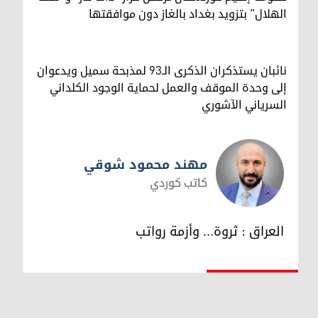
الهلال" بتزويد بغداد بالغاز دون موافقتها
نائبان يستذكران الذكرى الـ93 لمذبحة سميل ويدعوان
إلى وحدة الموقف والعمل لحماية الوجود الكلداني
السرياني الآشوري
مهند محمود شوقي
كاتب كوردي
مهند محمود شوقي
العراق : ثروة... وأزمة رواتب