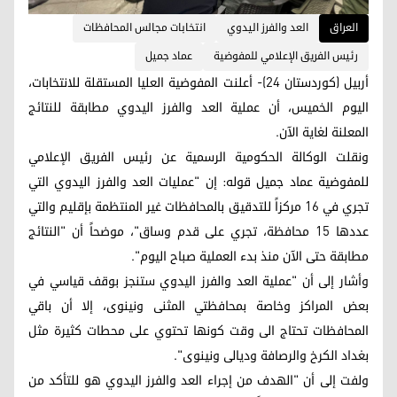
العراق
العد والفرز اليدوي
انتخابات مجالس المحافظات
رئيس الفريق الإعلامي للمفوضية
عماد جميل
أربيل (كوردستان 24)- أعلنت المفوضية العليا المستقلة للانتخابات،
اليوم الخميس، أن عملية العد والفرز اليدوي مطابقة للنتائج
المعلنة لغاية الآن.
ونقلت الوكالة الحكومية الرسمية عن رئيس الفريق الإعلامي
للمفوضية عماد جميل قوله: إن "عمليات العد والفرز اليدوي التي
تجري في 16 مركزاً للتدقيق بالمحافظات غير المنتظمة بإقليم والتي
عددها 15 محافظة، تجري على قدم وساق"، موضحاً أن "النتائج
مطابقة حتى الآن منذ بدء العملية صباح اليوم".
وأشار إلى أن "عملية العد والفرز اليدوي ستنجز بوقف قياسي في
بعض المراكز وخاصة بمحافظتي المثنى ونينوى، إلا أن باقي
المحافظات تحتاج الى وقت كونها تحتوي على محطات كثيرة مثل
بغداد الكرخ والرصافة وديالى ونينوى".
ولفت إلى أن "الهدف من إجراء العد والفرز اليدوي هو للتأكد من