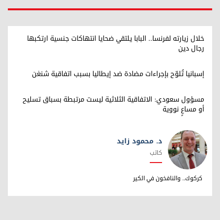
خلال زيارته لفرنسا.. البابا يلتقي ضحايا انتهاكات جنسية ارتكبها
رجال دين
إسبانيا تُلوّح بإجراءات مضادة ضد إيطاليا بسبب اتفاقية شنغن
مسؤول سعودي: الاتفاقية الثلاثية ليست مرتبطة بسباق تسليح
أو مساعٍ نووية
د. محمود زايد
كاتب
د. محمود زايد
كركوك.. والنافخون في الكير