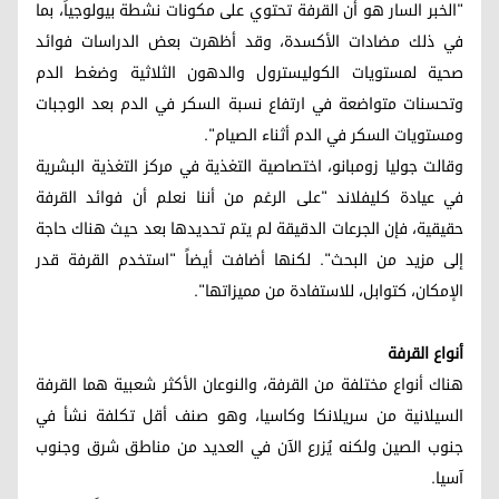
"الخبر السار هو أن القرفة تحتوي على مكونات نشطة بيولوجياً، بما
في ذلك مضادات الأكسدة، وقد أظهرت بعض الدراسات فوائد
صحية لمستويات الكوليسترول والدهون الثلاثية وضغط الدم
وتحسنات متواضعة في ارتفاع نسبة السكر في الدم بعد الوجبات
ومستويات السكر في الدم أثناء الصيام".
وقالت جوليا زومبانو، اختصاصية التغذية في مركز التغذية البشرية
في عيادة كليفلاند "على الرغم من أننا نعلم أن فوائد القرفة
حقيقية، فإن الجرعات الدقيقة لم يتم تحديدها بعد حيث هناك حاجة
إلى مزيد من البحث". لكنها أضافت أيضاً "استخدم القرفة قدر
الإمكان، كتوابل، للاستفادة من مميزاتها".
أنواع القرفة
هناك أنواع مختلفة من القرفة، والنوعان الأكثر شعبية هما القرفة
السيلانية من سريلانكا وكاسيا، وهو صنف أقل تكلفة نشأ في
جنوب الصين ولكنه يُزرع الآن في العديد من مناطق شرق وجنوب
آسيا.