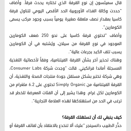
قال سميثسون إن نوع القرفة الذي تختاره يحدث فرقاً. وأضاف
"حددت وكالة الغذاء الأوروبية الحد الأقصى اليومي لتناول قرفة
كاسيا بمقدار نصف ملعقة صغيرة يومياً بسبب وجود مركب يسمى
الكومارين".
وأضاف "تحتوي قرفة كاسيا على نحو 250 ضعف الكومارين
الموجود في نوع القرفة من سيلان، ويُشتبه في أن الكومارين
يسبب تلف الكبد بجرعات عالية".
وهناك تحذير آخر بشأن القرفة الفيتنامية، وفقاً لأخصائية التغذية
المسجلة أماندا فرانكيني. قالت "وجدت شركة Consumer Labs،
وهي شركة تختبر بشكل مستقل جودة منتجات الصحة والتغذية، أن
القرفة الفيتنامية من Simply Organic تحتوي على 6.2 ملغرام من
الكومارين لكل غرام. وهذا يشير إلى أن الفئات المعرضة للخطر قد
ترغب في الحد من استهلاكها لهذه العلامة التجارية".
كيف ينبغي لك أن تستهلك القرفة؟
حذَّر الطبيب دانسينجر "عليك ألا تنخدع بالاعتقاد بأن لفائف القرفة أو