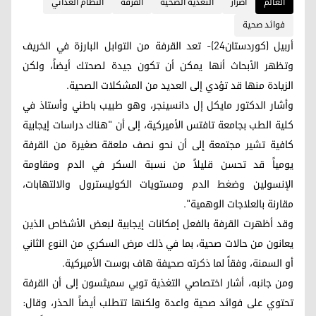
العالم
أضرار
التغذية الصحية
القرفة
النظام الغذائي
فوائد صحية
أربيل (كوردستان24)- تعد القرفة من التوابل البارزة في الخريف
وتظهر الأبحاث أنها يمكن أن تكون جيدة لصحتك أيضاً، ولكن
الزيادة منها قد تؤدي إلى العديد من المشكلات الصحية.
وأشار الدكتور مايكل إل دانسينجر، وهو طبيب باطني وأستاذ في
كلية الطب بجامعة تافتس الأميركية، إلى أن "هناك دراسات إيجابية
كافية تشير مجتمعة إلى أن نحو نصف ملعقة صغيرة من القرفة
يومياً قد تحسن قليلاً من نسبة السكر في الدم ومقاومة
الإنسولين وضغط الدم ومستويات الكوليسترول والالتهابات،
مقارنة بالعلاجات الوهمية".
وقد أظهرت القرفة بالفعل إمكانات إيجابية لبعض الأشخاص الذين
يعانون من حالات صحية، بما في ذلك مرض السكري من النوع الثاني
أو السمنة، وفقاً لما ذكرته صحيفة هاف بوست الأميركية.
ومن جانبه، أشار اختصاصي التغذية توبي سميثسون إلى أن القرفة
تحتوي على فوائد صحية واعدة ولكنها تتطلب أيضاً الحذر، وقال: