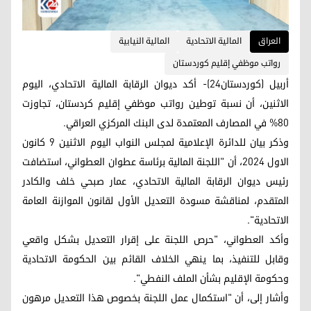
العراق
المالية الاتحادية
المالية النيابية
رواتب موظفي إقليم كوردستان
أربيل (كوردستان24)- أكد ديوان الرقابة المالية الاتحادي، اليوم
الاثنين، أن نسبة توطين رواتب موظفي إقليم كردستان، تجاوزت
80% في المصارف المعتمدة لدى البنك المركزي العراقي.
وذكر بيان للدائرة الإعلامية لمجلس النواب اليوم الاثنين 9 كانون
الاول 2024، أن "اللجنة المالية برئاسة عطوان العطواني، استضافت
رئيس ديوان الرقابة المالية الاتحادي، عمار صبحي خلف والكادر
المتقدم، لمناقشة مسودة التعديل الأول لقانون الموازنة العامة
الاتحادية".
وأكد العطواني، "حرص اللجنة على إقرار التعديل بشكل واقعي
وقابل للتنفيذ، بما ينهي الخلاف القائم بين الحكومة الاتحادية
وحكومة الإقليم بشأن الملف النفطي".
وأشار إلى، أن "استكمال عمل اللجنة بخصوص هذا التعديل مرهون