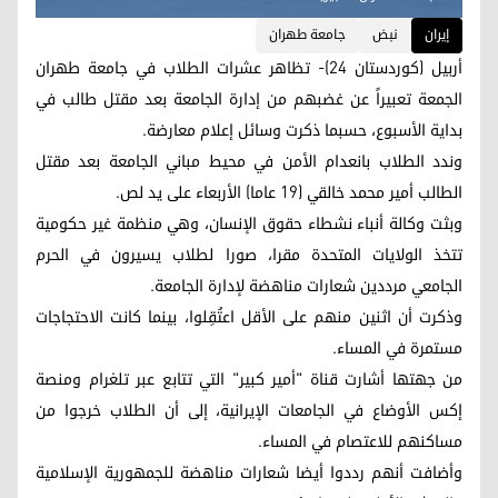
إيران
نبض
جامعة طهران
أربيل (كوردستان 24)- تظاهر عشرات الطلاب في جامعة طهران
الجمعة تعبيراً عن غضبهم من إدارة الجامعة بعد مقتل طالب في
بداية الأسبوع، حسبما ذكرت وسائل إعلام معارضة.
وندد الطلاب بانعدام الأمن في محيط مباني الجامعة بعد مقتل
الطالب أمير محمد خالقي (19 عاما) الأربعاء على يد لص.
وبثت وكالة أنباء نشطاء حقوق الإنسان، وهي منظمة غير حكومية
تتخذ الولايات المتحدة مقرا، صورا لطلاب يسيرون في الحرم
الجامعي مرددين شعارات مناهضة لإدارة الجامعة.
وذكرت أن اثنين منهم على الأقل اعتُقِلوا، بينما كانت الاحتجاجات
مستمرة في المساء.
من جهتها أشارت قناة "أمير كبير" التي تتابع عبر تلغرام ومنصة
إكس الأوضاع في الجامعات الإيرانية، إلى أن الطلاب خرجوا من
مساكنهم للاعتصام في المساء.
وأضافت أنهم رددوا أيضا شعارات مناهضة للجمهورية الإسلامية