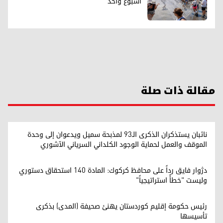
أسبوع واحد
مقالة ذات صلة
نائبان يستذكران الذكرى الـ93 لمذبحة سميل ويدعوان إلى وحدة
الموقف والعمل لحماية الوجود الكلداني السرياني الآشوري
دژوار فايق رداً على محافظ كركوك: المادة 140 استحقاق دستوري
وليست "خطأً استراتيجياً"
رئيس حكومة إقليم كوردستان يهنئ صحيفة (المدى) بذكرى
تأسيسها