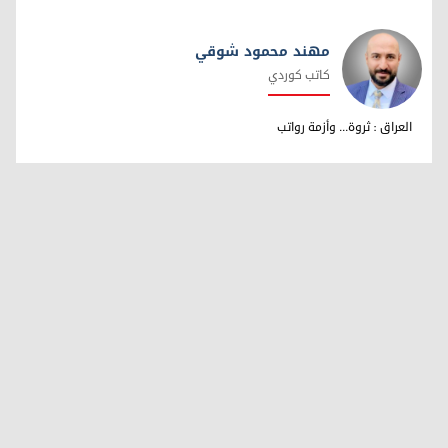
مهند محمود شوقي
كاتب كوردي
مهند محمود شوقي
العراق : ثروة... وأزمة رواتب