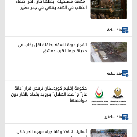
"مهمة مستحيلة" بطلها فأر.. لغز اختفاء
الذهب في الهند ينتهي في جحر صغير
منذ ساعة
انفجار عبوة ناسفة بحافلة نقل ركاب في
مدينة جرمانا قرب دمشق
منذ ساعة
حكومة إقليم كوردستان ترفض قرار "دانة
غاز" و"نفط الهلال" بتزويد بغداد بالغاز دون
موافقتها
منذ ساعتين
ألمانيا.. 9600 وفاة جراء موجة الحر خلال