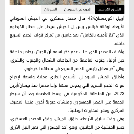
الشرق الاوسط
الحرب في السودان
السودان
أربيل (كوردستان24)- قال مصدر عسكري في الجيش السوداني
الأربعاء لوكالة فرانس برس إن الجيش سيطر على مطار الخرطوم
الذي "تمّ تأمينه بالكامل"، بعد عامين من تمركز قوات الدعم السريع
داخله.
وأضاف المصدر الذي طلب عدم ذكر اسمه أن الجيش يحاصر منطقة
جبل أولياء جنوب العاصمة من اتجاهات الشمال والجنوب والشرق،
وهي آخر معقل رئيسي للدعم السريع في منطقة الخرطوم.
وأطلق الجيش السوداني الأسبوع الجاري عملية واسعة لإخراج
قوات الدعم السريع التي يخوض معها نزاعا مدمرا منذ نيسان/أبريل
2023، من المنطقة الحكومية في وسط العاصمة بعد أن سيطر
الجمعة على القصر الجمهوري ومنشآت حيوية أخرى منها المصرف
المركزي ومقر المخابرات الوطنية.
وفي وقت سابق الأربعاء، طوّق الجيش، وفق المصدر العسكري،
جسر المنشية من الجانبين، وهو أحد الجسور التي تعبر النيل الأزرق