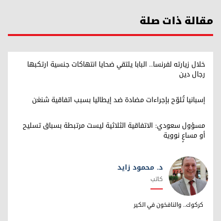
مقالة ذات صلة
خلال زيارته لفرنسا.. البابا يلتقي ضحايا انتهاكات جنسية ارتكبها
رجال دين
إسبانيا تُلوّح بإجراءات مضادة ضد إيطاليا بسبب اتفاقية شنغن
مسؤول سعودي: الاتفاقية الثلاثية ليست مرتبطة بسباق تسليح
أو مساعٍ نووية
د. محمود زايد
كاتب
د. محمود زايد
كركوك.. والنافخون في الكير