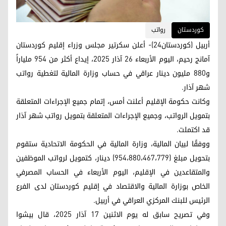
کوردستان
رواتب
أربيل (كوردستان24)- أعلن سكرتير مجلس وزراء إقليم كوردستان
آمانج رحيم، اليوم الأربعاء 26 آذار 2025، إيداع أكثر من 954 ملياراً
و880 مليون دينار عراقي في حساب وزارة المالية لتغطية رواتب
شهر آذار.
وكانت حكومة الإقليم أعلنت أمس، إتمام جميع الإجراءات المتعلقة
بتمويل الرواتب، وجميع الإجراءات المتعلقة بتمويل رواتب شهر آذار
قد اكتملت.
ووفقًا لبيان المالية، وزارة المالية في الحكومة الاتحادية ستقوم
بتحويل مبلغ (954،880،467،779) دينار، كتمويل لرواتب الموظفين
والمتقاعدين في الإقليم، اليوم الأربعاء في الحساب المصرفي
الخاص بوزارة المالية والاقتصاد في إقليم كوردستان لدى الفرع
الرئيس للبنك المركزي العراقي في أربيل.
وفي تصريح سابق له يوم الاثنين 17 آذار 2025، قال بيشوا