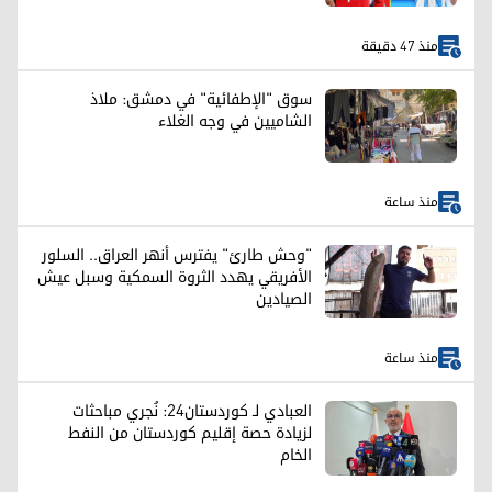
منذ 47 دقيقة
سوق "الإطفائية" في دمشق: ملاذ
الشاميين في وجه الغلاء
منذ ساعة
"وحش طارئ" يفترس أنهر العراق.. السلور
الأفريقي يهدد الثروة السمكية وسبل عيش
الصيادين
منذ ساعة
العبادي لـ كوردستان24: نُجري مباحثات
لزيادة حصة إقليم كوردستان من النفط
الخام