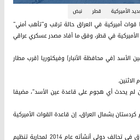
ديد الأميركية
قطر
نبض
 تستخدمهما قوات أميركية في العراق حالة ترقب و"تأهب أمني"
د الأميركية في قطر، وفق ما أفاد مصدر عسكري عراقي
ن الأسد (في محافظة الأنبار) وفيكتوريا (قرب مطار
الاثنين.
لآن لم يحدث أي هجوم على قاعدة عين الأسد"، مضيفا
ردستان بشمال العراق، إن قاعدة القوات الأميركية
وتنشر الولايات المتحدة زهاء 2500 جندي في العراق في تحالف دولي أنشأته عام 2014 لمحاربة تنظيم