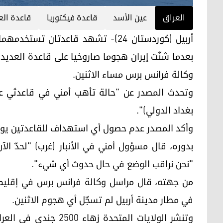
العراق
عين الأسد
قاعدة فيكتوريا
قاعدة الع
أربيل (كوردستان 24)- تشهد قاعدتان
بعدما شنّت إيران هجوما صاروخيا على قاعدة العدي
وكالة فرانس برس مساء الاثنين.
وتحدث المصدر عن "حالة تأهب أمني في قاعدتَي عي
بغداد الدولي)".
وأكد المصدر عدم حصول أي استهداف للقاعدتين يوم 
بدوره، قال مسؤول أمني في الأنبار (غرب) "لحدّ ا
"نحن نراقب الوضع في حال حدوث أي شيء".
من جهته، قال مراسل وكالة فرانس برس في إقليم ك
في مطار مدينة أربيل لم تسجّل أي هجوم الاثنين.