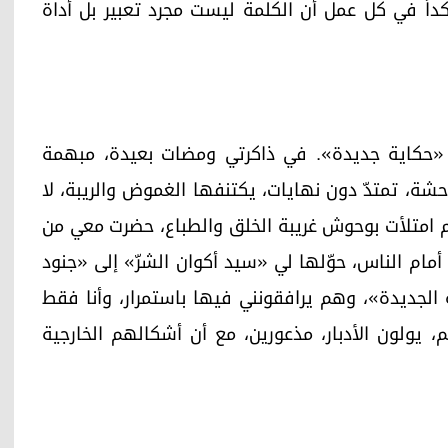
النقدي، مؤكداً في كل عمل أن الكلمة ليست مجرد تعبير بل أداة
ة في «حكاية جديدة». في ذاكرتي ومضات بعيدة، مبهمة
شة، تمتدّ دون نهايات، يكتنفها الغموض والريبة، لا
م امتلأت بوحوش غريبة الخلق والطباع، حضرت معي من
مام الناس، حوّلها لي «سيد أكوان الشرّ» إلى «جنود
 الجديدة»، وهم يرافقونني فيها باستمرار، وأنا فقط
 يولون الأدبار، مذعورين، مع أن أشكالهم الخارجية