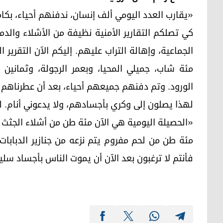
«يقارب العدد اليومي ألف إنسان، ندفنهم أحياء، بكا
كي تصلكم التقارير الأمنية نظيفة من الأشلاء والد
الجماعية، وإهالة التراب عليهم. إليكم الآن التقرير ا
مئة شاب، جميلي المحيا، وبعمر الرجولة، وثمانين 
الورود. وتم دفنهم جميعهم أحياء، بعد أن عطرناهم ب
لهذا يصلون إلى وكري بأجسادهم، ولا يدعوني أنام. لت
«الحصيلة اليومية هي الآن مئة طن من أشلاء الجثث ا
مئة طن من لحم مفروم يتم نزعه من جنازير الدبابات.
فأنتم لا ترغبون بعد الآن أن يموت الناس بأجساد سلي