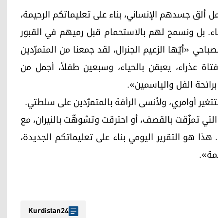
مل ألق جسدهم الإنساني، بناء على تعليماتكم الرحيمة،
ماء. بل ونسمح لهم بالاستحمام قبل رميهم في القبور
لصباحي «أيّها الزعيم الجنرال، لقد جمعنا من المتمرّدين
فتاة عذراء، يعبقن بالحياء، وسبعين طفلاً، أجمل من
رائحة الفل والياسمين».
تغير أوامري، ولأنسى الرأفة بالمتمرّدين على سلطتي.
لتي تمزّقت بالقصف، أو احترقت وتشوهّت بالنيران، مع
 هذا هو التقرير اليومي بناء على تعليماتكم الجديدة،
مة».
Kurdistan24