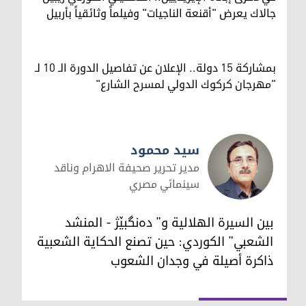
جالاك يعرض "أقنعة الناجيات" وفيلماً وثائقياً بأربيل
بمشاركة 15 دولة.. الإعلان عن تفاصيل الدورة الـ 10 لـ
"مهرجان كركوك الدولي لمسرح الشارع"
سيد محمود
مدير تحرير صحيفة الاهرام وناقد
سينمائي مصري
سيد محمود
بين السيرة الهلالية و" دەنگبێژ - المنشد
الشعبي" الكوردي: حين تصنع الحكاية الشعبية
ذاكرة أصيلة في وجدان الشعوب