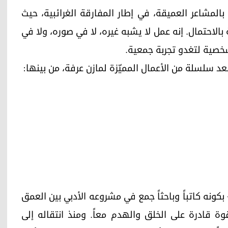
المشاعر العميقة، في إطار المفارقة الغرائبية، حيث
ة بالاحتمال. إنه عمل لا يشبه غيره، لا في صوره، ولا في
شخصية لتغدو تجربة جمعية.
رف مازن عرفة – المولود في دمشق عام 1955 – بكونه كاتباً وباحثاً جمع في مشروعه الأدبي بين العمق
ة قادرة على الخلق والهدم معاً. ومنذ انتقاله إلى