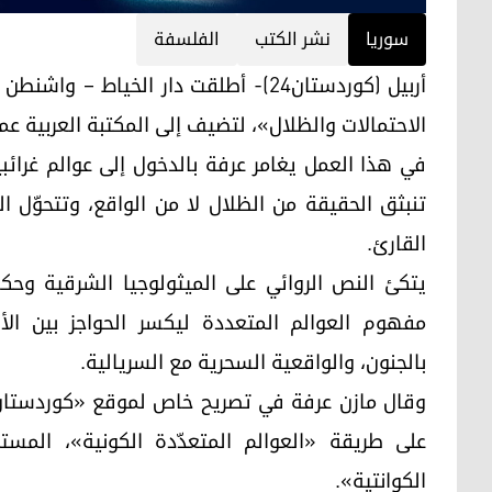
سوریا
نشر الكتب
الفلسفة
أربيل (كوردستان24)- أطلقت دار الخياط
الاحتمالات والظلال»، لتضيف إلى المكتبة العربية عملا
في هذا العمل يغامر عرفة بالدخول إلى عوالم غرائب
تنبثق الحقيقة من الظلال لا من الواقع، وتتحوّل ا
القارئ.
يتكئ النص الروائي على الميثولوجيا الشرقية وحكا
مفهوم العوالم المتعددة ليكسر الحواجز بين الأز
بالجنون، والواقعية السحرية مع السريالية.
على طريقة «العوالم المتعدّدة الكونية»، المستمد
الكوانتية».