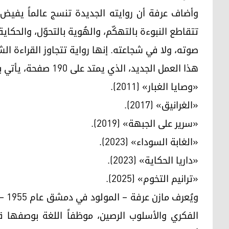
وأضاف عرفة أن روايته الجديدة تنسج عالماً يفيض ب
تتقاطع النبوءة بالتهكّم، والهُوية بالتحوّل، والحكاي
صوته، ولا في شجاعته. إنها رواية تتجاوز القراءة ال
هذا العمل الجديد، الذي يمتد على 190 صفحة، يأتي بعد سلسلة من الأعمال المميّزة لمازن عرفة، من بينها:
«وصايا الغبار» (2011).
«الغرانيق» (2017).
«سرير على الجبهة» (2019).
«الغابة السوداء» (2023).
«داريا الحكاية» (2023).
«ترانيم التخوم» (2025).
ويُع
الفكري والأسلوب الرصين، موظفاً اللغة بوصفها قو