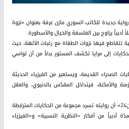
 – واشنطن رواية جديدة للكاتب السوري مازن عرفة بعنوان «نزوة
ً أدبياً يزاوج بين الفلسفة والخيال والأسطورة.
ية تتقاطع فيها نزوات الطغاة مع رغبات الآلهة، حيث
لحكايات إلى مرايا تكشف المستور بدلاً من أن تواسي
يات الصحراء القديمة، ويستعير من الفيزياء الحديثة
منة والأمكنة، فيتداخل المقدّس بالدنيوي، والعقل
وقال مازن عرفة في تصريح خاص لموقع «كوردستان24» أن روايته تسرد مجموعة من الحكايات المترابطة
ّة أدبياً من أفكار «النظرية النسبية» و«الفيزياء