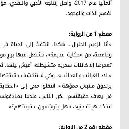
ألمانيا عام 2017، واصل إنتاجه الأدبي و
لفهم الذات والوجود.
مقطع 1 من الرواية:
«أنا الزعيم الجنرال... هكذا، انبثقتُ إلى الحيا
وغامضة، من «حكاية قديمة»، تشتعل فيها برارٍ موح
تعمرها إلا كائنات سحرية متشيطنة، أعيش بينها. ث
«بلاد الغرائب والعجائب». وكي لا تنكشف حقيقتها أ
يرتدون ملابسَ مموّهة»، انتقلوا معي إلى «الحكاية
مَن يعرف حقيقتهم. لكن الناس، عندما يصادفونهم،
اتخذت هيئة جنود، فهل يتوجّسون بحقيقتهم؟».
مقطع رقم 2 من الرواية: