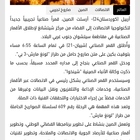
العالم
الاتصالات
الصين
صاروخ تجريبي
أربيل (كوردستان24)- أرسلت الصين، قمراً صناعياً تجريبياً جديداً
لتكنولوجيا الاتصالات إلى الفضاء من مركز شيتشانغ لإطلاق الأقمار
الصناعية في مقاطعة سيتشوان جنوب غربي البلاد.
وأُطلق القمر الصناعي (شييان-21) في تمام الساعة 6:55 مساء
بتوقيت بكين على متن صاروخ حامل من طراز "لونغ مارش-3 بي".
ودخل القمر الصناعي بنجاح إلى مداره المحدد مسبقاً، بحسب ما
ذكرت وكالة الأنباء الصينية "شينخوا".
وسيستخدم القمر الصناعي بشكل رئيسي في الاتصالات عبر الأقمار
الصناعية، وخدمات الإذاعة والتلفزيون ونقل البيانات وغيرها من
الخدمات فضلاً عن إجراء الاختبارات والتحققات الفنية ذات الصلة.
وتعد هذه المهمة هي الرحلة رقم 609 لسلسلة الصواريخ الحاملة
من طراز "لونغ مارش".
وتعمل الصين بنشاط على تطوير برنامجها الفضائي الوطني، وتطوير
أقمار صناعية للأرصاد الجوية والاتصالات والملاحة، وتطوير تقنيات