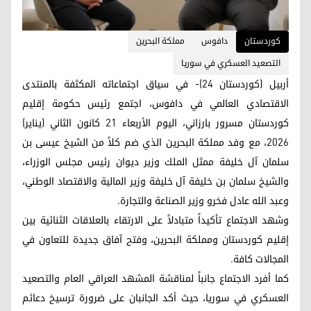
کوردستان
دافوس
مملكة البحرين
التصعيد العسكري في سوريا
أربيل (كوردستان 24)- في سياق اجتماعاته المكثفة بالمنتدى
الاقتصادي العالمي في دافوس، اجتمع رئيس حكومة إقليم
كوردستان مسرور بارزاني، اليوم الأربعاء 21 كانون الثاني (يناير)
2026، مع وفد مملكة البحرين الذي ضم كلاً من الشيخ عيسى بن
سلمان آل خليفة ممثل الملك وزير ديوان رئيس مجلس الوزراء،
والشيخ سلمان بن خليفة آل خليفة وزير المالية والاقتصاد الوطني،
وعبد الله عادل فخرو وزير الصناعة والتجارة.
وشهد الاجتماع تأكيداً متبادلاً على الارتقاء بالعلاقات الثنائية بين
إقليم كوردستان ومملكة البحرين، وفتح آفاق جديدة للتعاون في
المجالات كافة.
كما أفرد الاجتماع جانباً لمناقشة المشهد العراقي العام والتصعيد
العسكري في سوريا، حيث أكد الجانبان على ضرورة ترسيخ دعائم