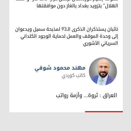
الهلال" بتزويد بغداد بالغاز دون موافقتها
نائبان يستذكران الذكرى الـ93 لمذبحة سميل ويدعوان
إلى وحدة الموقف والعمل لحماية الوجود الكلداني
السرياني الآشوري
مهند محمود شوقي
كاتب كوردي
مهند محمود شوقي
العراق : ثروة... وأزمة رواتب