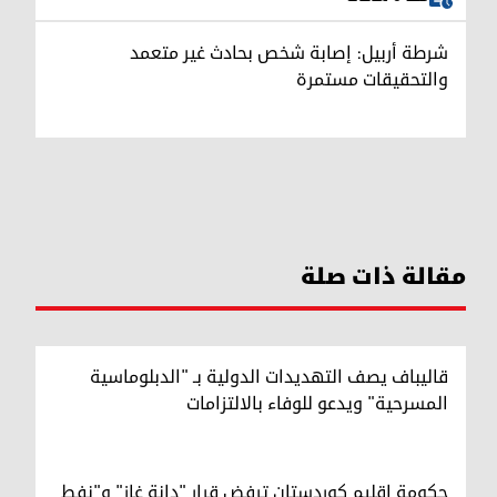
شرطة أربيل: إصابة شخص بحادث غير متعمد
والتحقيقات مستمرة
مقالة ذات صلة
قاليباف يصف التهديدات الدولية بـ "الدبلوماسية
المسرحية" ويدعو للوفاء بالالتزامات
حكومة إقليم كوردستان ترفض قرار "دانة غاز" و"نفط