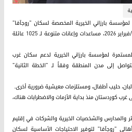
ية
يع الخدمية لمؤسسة بارزاني الخيرية المخصصة لسكان "روجآفا"
(غرب كوردستان)، قدمت المؤسسة بتاريخ 14 شباط/فبراير 2026، مساعدات وإعانات متنوعة لـ 1025 عائلة
مستمرة لمؤسسة بارزاني الخيرية لدعم سكان غرب
صل إلى مدن المنطقة وفقاً لـ "الخطة الثانية"
ألبان، حليب أطفال، ومستلزمات معيشية ضرورية أخرى.
 غرب كوردستان منذ بداية الأزمات والاضطرابات هناك،
ائر والمدارس والشخصيات الخيرية والشركات في إقليم
لي "روجآفا" لتوفير الاحتياجات الأساسية لسكان