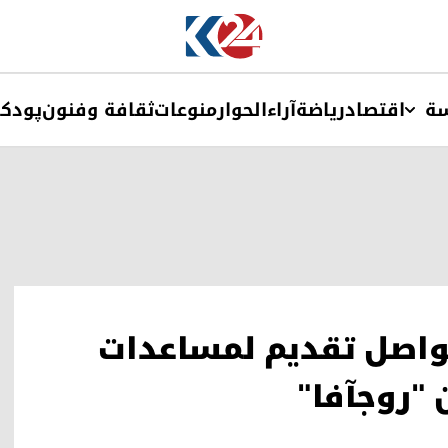
ة
اقتصاد
ریاضة
آراء
الحوار
منوعات
ثقافة وفنون
پودک
واصل تقديم لمساعدات
"روجآفا"