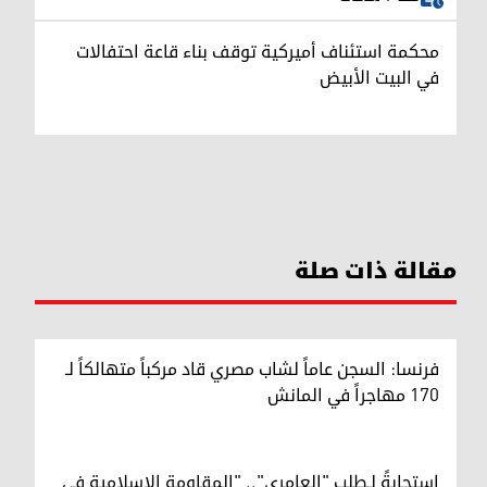
محكمة استئناف أميركية توقف بناء قاعة احتفالات
في البيت الأبيض
مقالة ذات صلة
فرنسا: السجن عاماً لشاب مصري قاد مركباً متهالكاً لـ
170 مهاجراً في المانش
استجابةً لـطلب "العامري".. "المقاومة الإسلامية في