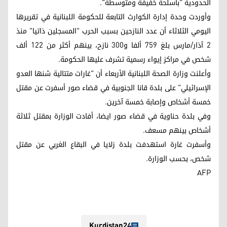
الحدودية "بأسلحة خفيفة ومتوسطة".
وأوردت وحدة إدارة الكوارث التابعة للحكومة اللبنانية في تقريرها
اليومي الثلاثاء أن عدد النازحين بسبب الحرب "المسجلين ذاتيا" منذ
2 آذار/مارس بلغ 759 ألفا و300 نازح، بينهم أكثر من 122 ألف
شخص في مراكز إيواء رسمية تشرف عليها الحكومة.
وأعلنت وزارة الصحة اللبنانية الأربعاء أن "غارات متتالية شنها العدو
الإسرائيلي" على بلدة قانا الجنوبية في قضاء صور أسفرت عن مقتل
خمسة أشخاص وإصابة خمسة آخرين.
وفي بلدة حناوية في قضاء صور ايضا، أفادت الوزارة بمقتل ثلاثة
أشخاص بينهم مسعف.
وأسفرت غارة استهدفت بلدة زلايا في البقاع الغربي عن مقتل
شخص، بحسب الوزارة.
AFP
Kurdistan24