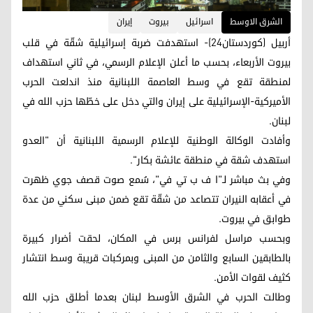
الشرق الاوسط
اسرائيل
بيروت
إيران
أربيل (كوردستان24)- استهدفت ضربة إسرائيلية شقّة في قلب
بيروت الأربعاء، بحسب ما أعلن الإعلام الرسمي، في ثاني استهداف
لمنطقة تقع في وسط العاصمة اللبنانية منذ اندلعت الحرب
الأميركية-الإسرائيلية على إيران والتي دخل على خطّها حزب الله في
لبنان.
وأفادت الوكالة الوطنية للإعلام الرسمية اللبنانية أن "العدو
استهدف شقة في منطقة عائشة بكار".
وفي بث مباشر لـ"ا ف ب تي في"، سُمع صوت قصف جوي ظهرت
في أعقابه النيران تتصاعد من شقّة تقع ضمن مبنى سكني من عدة
طوابق في بيروت.
وبحسب مراسل لفرانس برس في المكان، لحقت أضرار كبيرة
بالطابقين السابع والثامن من المبنى وبمركبات قريبة وسط انتشار
كثيف لقوات الأمن.
وطالت الحرب في الشرق الأوسط لبنان بعدما أطلق حزب الله