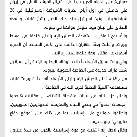
صواريخ على الدولة العبرية ردا على اغتيال المرشد الأعلى في إيران
علي خامنئي في أول أيام الضربات الأميركية الإسرائيلية في 28
شباط/فبراير. وتردّ اسرائيل منذ ذلك الحين بشنّ غارات واسعة
النطاق على لبنان فيما تتوغل قواتها في جنوبه.
والأسبوع الماضي، استهدف الجيش الإسرائيلي فندقا في وسط
بيروت. وأعلنت بعثة طهران الدائمة لدى الأمم المتحدة أن الضربة
أسفرت عن مقتل أربعة دبلوماسيين إيرانيين.
وفي وقت سابق الأربعاء، أعلنت الوكالة الوطنية للإعلام أن إسرائيل
شنت غارات جديدة على الضاحية الجنوبية لبيروت.
من جهته، أعلن الجيش الإسرائيلي الأربعاء أنه بدأ "موجة" غارات
تستهدف "البنية التحتية لحزب الله في الضاحية".
وأعلن حزب الله في بيانات منفصلة الثلاثاء، أن مقاتليه هاجموا
"تجمعات العدو" في بلدتي الخيام والعديسة الحدوديتين الجنوبيتين،
وأطلقوا صواريخ على إسرائيل بما في ذلك على "موقع دفاع
صاروخي" جنوب حيفا.
وقال لاحقا إنه اشتبك مع قوة إسرائيلية بالقرب من بلدة عيترون