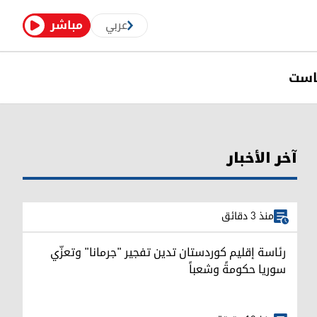
عربي
مباشر
است
آخر الأخبار
منذ 3 دقائق
رئاسة إقليم كوردستان تدين تفجير "جرمانا" وتعزّي
سوريا حكومةً وشعباً