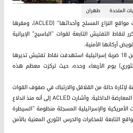
يات المتحدة
طهران
أربيل (كوردستان24)- أفادت منظمة "مشروع بيانات مواقع النزاع المسلح وأحداثها" (ACLED)، ومقرها
رر لنقاط التفتيش التابعة لقوات "الباسيج" الإيرانية
ض أركانها الأمنية.
ووفقاً لبيانات المنظمة، فقد تم توثيق ما لا يقل عن 18 ضربة إسرائيلية استهدفت نقاط تفتيش تديرها
ثوري) يوم الأربعاء وحده، حيث تركزت معظم هذه
لإثارة حالة من القلاقل والارتباك في صفوف القوات
الأمنية، التي تعد الركيزة الأساسية للنظام في قمع المعارضة الداخلية. وأشارت ACLED إلى أنه منذ اندلاع
 استهدفت نحو 30% من الضربات الأمريكية والإسرائيلية المسجلة منظومة "السيطرة
اقع التابعة للمخابرات والحرس الثوري المعنية بالأمن