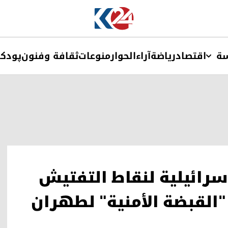
ة
اقتصاد
ریاضة
آراء
الحوار
منوعات
ثقافة وفنون
پودک
سرائيلية لنقاط التفتيش
القبضة الأمنية" لطهران