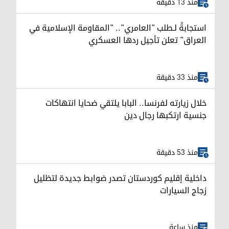
منذ 13 دقيقة
استجابةً لـطلب "العامري".. "المقاومة الإسلامية في
العراق" تعلن تأجيل ردها العسكري
منذ 33 دقيقة
خلال زيارته لفرنسا.. البابا يلتقي ضحايا انتهاكات
جنسية ارتكبها رجال دين
منذ 53 دقيقة
داخلية إقليم كوردستان تصدر ضوابط جديدة لتظليل
زجاج السيارات
منذ ساعة