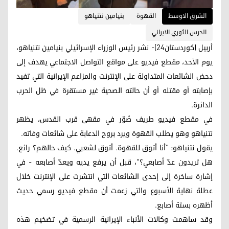
الشرق الاوسط
القهوة
بنيامين نتنياهو
الحرس الثوري الايراني
أربيل (كوردستان24)- نشر رئيس الوزراء الإسرائيلي بنيامين نتنياهو،
يوم الأحد، مقطع فيديو على مواقع التواصل الاجتماعي يهدف إلى
دحض الشائعات المتداولة على الإنترنت والمزاعم الإيرانية التي تفيد
بإصابته أو مقتله أو أن حالته الصحية غير مستقرة في ظل الحرب
الدائرة.
في مقطع فيديو طريف صُوّر في مقهى قرب القدس، يظهر
نتنياهو وهو يطلب القهوة ويرد بروح الدعابة على شائعات وفاته.
يقول نتنياهو: "أنا أتوق للقهوة. أتوق لشعبي. كيف حالهم؟ رائع.
هل تريدون عدّ أصابعي؟"، قبل أن يرفع يديه ويعدّ أصابعه - في
إشارة ساخرة إلى إحدى الشائعات التي انتشرت على الإنترنت خلال
عطلة نهاية الأسبوع والتي زعمت أن مقطع فيديو رسمي حديث
أظهره بستة أصابع.
وقد ساهمت وكالات الأنباء الإيرانية الرسمية في تضخيم هذه