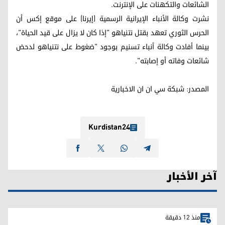
الشائعات والتكهنات على الإنترنت.
نشرت وكالة الأنباء الإيرانية الرسمية (إيرنا) على موقع إكس أن
الحرس الثوري تعهد بقتل نتنياهو "إذا كان لا يزال على قيد الحياة"،
بينما أفادت وكالة أنباء تسنيم بوجود "ضغوط على نتنياهو لدحض
شائعات وفاته أو إصابته".
المصدر: شبکة سي ان ان الاخباریة
Kurdistan24
آخر الأخبار
منذ 12 دقيقة