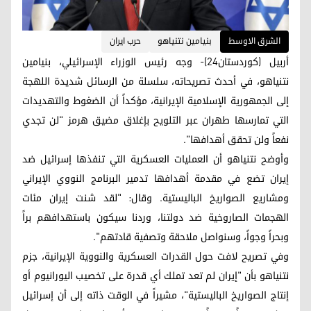
الشرق الاوسط
بنيامين نتنياهو
حرب ايران
أربيل (كوردستان24)- وجه رئيس الوزراء الإسرائيلي، بنيامين
نتنياهو، في أحدث تصريحاته، سلسلة من الرسائل شديدة اللهجة
إلى الجمهورية الإسلامية الإيرانية، مؤكداً أن الضغوط والتهديدات
التي تمارسها طهران عبر التلويح بإغلاق مضيق هرمز "لن تجدي
نفعاً ولن تحقق أهدافها".
وأوضح نتنياهو أن العمليات العسكرية التي تنفذها إسرائيل ضد
إيران تضع في مقدمة أهدافها تدمير البرنامج النووي الإيراني
ومشاريع الصواريخ الباليستية. وقال: "لقد شنت إيران مئات
الهجمات الصاروخية ضد دولتنا، وردنا سيكون باستهدافهم براً
وبحراً وجواً، وسنواصل ملاحقة وتصفية قادتهم".
وفي تصريح لافت حول القدرات العسكرية والنووية الإيرانية، جزم
نتنياهو بأن "إيران لم تعد تملك أي قدرة على تخصيب اليورانيوم أو
إنتاج الصواريخ الباليستية"، مشيراً في الوقت ذاته إلى أن إسرائيل