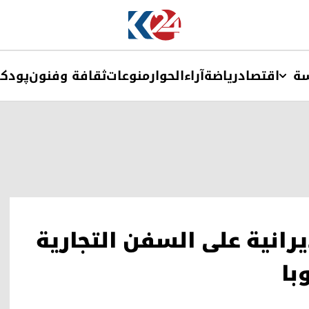
ة
اقتصاد
ریاضة
آراء
الحوار
منوعات
ثقافة وفنون
پودک
يرانية على السفن التجارية
با