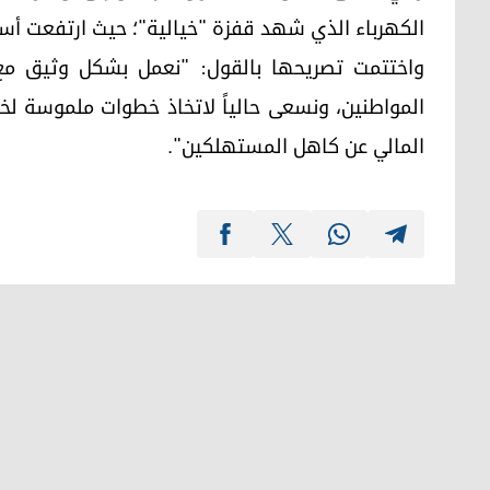
الكهرباء الذي شهد قفزة "خيالية"؛ حيث ارتفعت أسعاره بمقدار 15 ضعفاً مقارنة 
واختتمت تصريحها بالقول: "نعمل بشكل وثيق مع 
المواطنين، ونسعى حالياً لاتخاذ خطوات ملموسة ل
المالي عن كاهل المستهلكين".