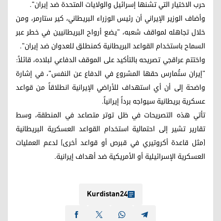
حرب الاختيار التي تشنها إسرائيل والولايات المتحدة ضد إيران".
وأضاف الوزير الإيراني أن رئيس الوزراء البريطاني، كير ستارمر، ومن
خلال تجاهله لمواقف شعبه، "يضع أرواح البريطانيين في خطر عبر
السماح باستخدام القواعد البريطانية كمنطلق للعدوان ضد إيران".
واختتم عراقجي تصريحه بالتأكيد على الموقف الدفاعي لبلاده، قائلاً:
"إيران ستُمارس حقها المشروع في الدفاع عن النفس"، في إشارة
واضحة إلى أن أي استهداف للأراضي الإيرانية انطلاقاً من قواعد
عسكرية بريطانية سيواجه برداً إيرانياً.
تأتي هذه التصريحات في ظل توتر متصاعد في المنطقة، وسط
تقارير تشير إلى احتمالية استخدام القواعد العسكرية البريطانية
(مثل قاعدة أكروتيري في قبرص أو قواعد أخرى) لدعم العمليات
العسكرية الإسرائيلية أو الأمريكية ضد أهداف إيرانية.
Kurdistan24