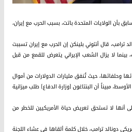
لأمريكي السابق بأن الولايات المتحدة باتت، بسبب الحرب مع إيران،
 ترامب، قال أنتوني بلينكن إن الحرب مع إيران تسببت
 وإصابة المئات، بينما لا يزال الشعب الإيراني يتعرض للقمع من قبل
ها وحلفائها، حيث تُنفق مليارات الدولارات من أموال
وسط، مبيناً أن البنتاغون (وزارة الدفاع) طلب ميزانية
على أنها لا تستحق تعريض حياة الأمريكيين للخطر من
يكي دونالد ترامب، خلال كلمة ألقاها في عشاء اللجنة