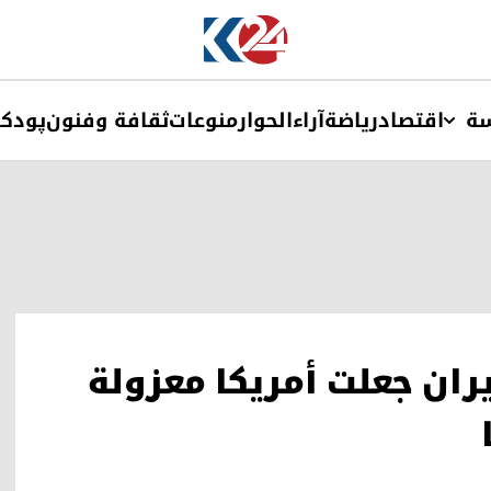
ة
اقتصاد
ریاضة
آراء
الحوار
منوعات
ثقافة وفنون
پودک
يران جعلت أمريكا معزولة