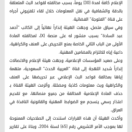
الإعلام كافة لمدة (30) يوماً، بسبب مخالفته لقواعد البث المتعلقة
بالدقة والشفافية في نقل المعلومات خلال لقاء تلفزيوني أجراه
على قناة "الفلوجة" الفضائية.
وفي سياق متصل، وجهت الهيئة إنذاراً نهائياً إلى الكاتب "أحمد
عبد السادة" بسبب منشور له على منصة (X)، لمخالفته المادة
الأولى من الباب الثاني الخاصة بمنع التحريض على العنف والكراهية،
داعية إياه للالتزام بالمضامين المهنية.
وعلى صعيد المؤسسات الإعلامية، وجهت هيئة الإعلام والاتصالات
إنذاراً شديد اللهجة إلى قناة "العربية الحدث" السعودية، متهمة
إياها بمخالفة قواعد البث الإعلامي عبر تحريضها على العنف
والكراهية وبث معلومات كاذبة ومضللة. وألزمت الهيئة القناة بـ
حذف المادة الإعلامية المخالفة من جميع منصاتها، مع تقديم
اعتذار رسمي ينسجم مع الضوابط المهنية والقانونية النافذة في
العراق.
وأكدت الهيئة أن هذه القرارات استندت إلى الصلاحيات الممنوحة
لها بموجب الأمر التشريعي رقم (65) لسنة 2004، وبناءً على تقارير