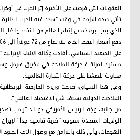
العقوبات التي فرضت على الأخيرة إثر الحرب في أوكراني
تأتي هذه الأزمة في وقت تهدد فيه الحرب الدائرة م
الذي يمر عبره خمس إنتاج العالم من النفط والغاز 
دفع أسعار النفط الخام للارتفاع من 72 دولاراً إلى 106 دولارات للبرميل.
على الصعيد السياسي، أفادت وكالة الأنباء الإيراني
مشترك لمراقبة حركة الملاحة في مضيق هرمز، وهي خ
محاولة للضغط على حركة التجارة العالمية.
وفي هذا السياق، صرحت وزيرة الخارجية البريطانية،
الملاحية الدولية بهدف شل الاقتصاد العالمي".
من جانبه، وجّه الرئيس الأمريكي دونالد ترامب تهد
الولايات المتحدة ستوجه "ضربة قاسية جداً" لإيران خ
الهجمات، يأتي ذلك بالتزامن مع وصول آلاف الجنود ا