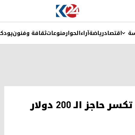
ة
اقتصاد
ریاضة
آراء
الحوار
منوعات
ثقافة وفنون
پودک
أسعار "الديزل" في أوروبا تكسر حاجز الـ 200 دولار