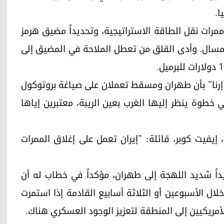
ا.
مرات نقل الطاقة الاستراتيجية، وتحديداً مضيق هرمز
المسال. وأدى القلق من تعطل الملاحة في المضيق إلى
ة "إرنا" بأن طهران ومسقط تعملان على صياغة بروتوكول
طوة ينظر إليها الغرب بعين الريبة، معتبرين إياها
 إيفيت كوبر، قائلة: "إيران تعمل على إغلاق الممرات
يداً شديد اللهجة إلى طهران، مؤكداً في خطاب له أن
لال الأسبوعين أو الثلاثة أسابيع القادمة إذا استمرت
لأمريكيين إلى المنطقة لتعزيز الوجود العسكري هناك.