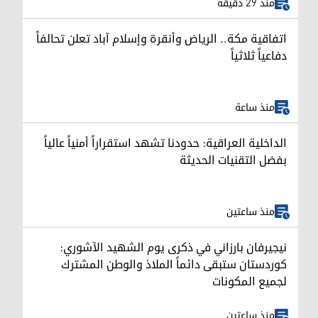
منذ 29 دقيقة
اتفاقية مكة.. الرياض وأنقرة وإسلام آباد تعلن تحالفاً
دفاعياً ثلاثياً
منذ ساعة
الداخلية العراقية: حدودنا تشهد استقراراً أمنياً عالياً
بفضل التقنيات الحديثة
منذ ساعتين
نيجيرفان بارزاني في ذكرى يوم الشهيد الآشوري:
كوردستان ستبقى دائماً الملاذ والوطن المشترك
لجميع المكونات
منذ ساعتين