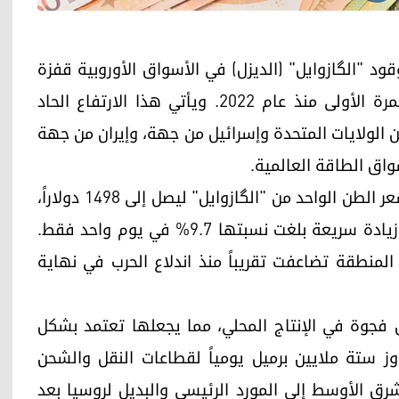
 الآجلة لوقود "الگازوایل" (الديزل) في الأسواق الأوروبية قفزة
تاريخية، حيث تجاوزت حاجز الـ 200 دولار للبرميل للمرة الأولى منذ عام 2022. ويأتي هذا الارتفاع الحاد
 الولايات المتحدة وإسرائيل من جهة، وإيران من جهة
واق الطاقة العالمية.
وفي تداولات بورصة (ICE Futures Europe)، قفز سعر الطن الواحد من "الگازوایل" ليصل إلى 1498 دولاراً،
ما يعادل أكثر من 200 دولار للبرميل الواحد، مسجلاً زيادة سريعة بلغت نسبتها 9.7% في يوم واحد فقط.
 المنطقة تضاعفت تقريباً منذ اندلاع الحرب في نهاية
من فجوة في الإنتاج المحلي، مما يجعلها تعتمد بشكل
اوز ستة ملايين برميل يومياً لقطاعات النقل والشحن
الشرق الأوسط إلى المورد الرئيسي والبديل لروسيا بعد