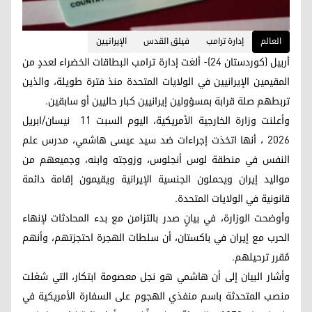
العالم
إدارة ترامب
فيلق القدس
الإيرانيين
أربيل (كوردستان 24)- ألغت إدارة ترامب البطاقات الخضراء لعددٍ من
المقيمين الإيرانيين في الولايات المتحدة منذ فترة طويلة، والذين
تربطهم صلة قرابة بمسؤولين إيرانيين كبار حاليين أو سابقين.
وأعلنت وزارة الخارجية الأمريكية، اليوم السبت 11 نیسان/ابریل
2026 ، أنها اتخذت إجراءات ضد سيد عيسى هاشمي، مدرس علم
النفس في منطقة لوس أنجلوس، وزوجته وابنه، وجميعهم من
مواليد إيران ويحملون الجنسية الإيرانية ويقيمون إقامة دائمة
قانونية في الولايات المتحدة.
وأوضحت الوزارة، في بيانٍ صدر بالتزامن مع بدء المحادثات لإنهاء
الحرب مع إيران في باكستان، أن سلطات الهجرة احتجزتهم، وأنهم
مُقرر ترحيلهم.
وأشار البيان إلى أن هاشمي هو نجل معصومة ابتكار، التي شغلت
منصب المتحدثة باسم منفذي الهجوم على السفارة الأمريكية في