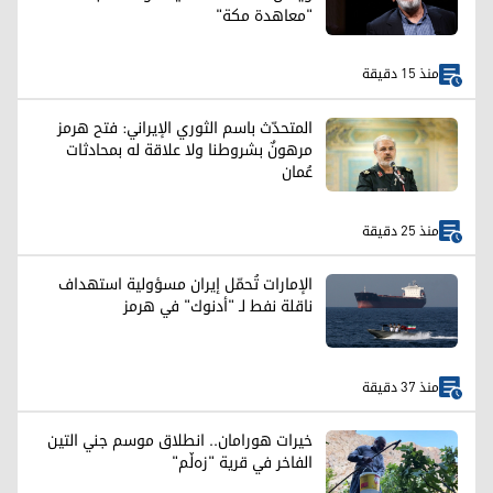
"معاهدة مكة"
منذ 15 دقيقة
المتحدّث باسم الثوري الإيراني: فتح هرمز
مرهونٌ بشروطنا ولا علاقة له بمحادثات
عُمان
منذ 25 دقيقة
الإمارات تُحمّل إيران مسؤولية استهداف
ناقلة نفط لـ "أدنوك" في هرمز
منذ 37 دقيقة
خيرات هورامان.. انطلاق موسم جني التين
الفاخر في قرية "زەڵم"