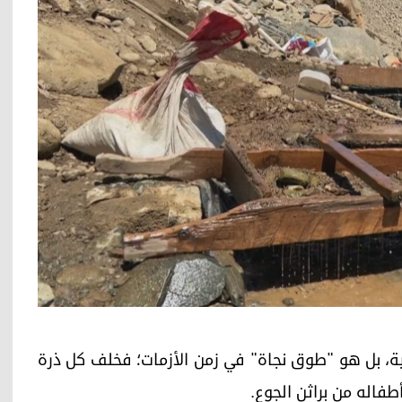
هية، بل هو "طوق نجاة" في زمن الأزمات؛ فخلف كل ذرة
فاله من براثن الجوع.