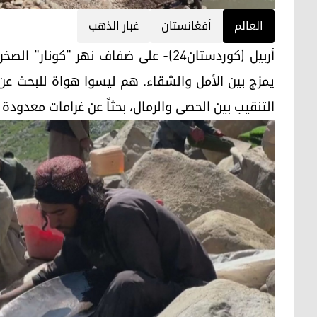
العالم
أفغانستان
غبار الذهب
أربيل (كوردستان24)- على ضفاف نهر "
يمزج بين الأمل والشقاء. هم ليسوا هواة للبحث عن
التنقيب بين الحصى والرمال، بحثاً عن غرامات معدودة