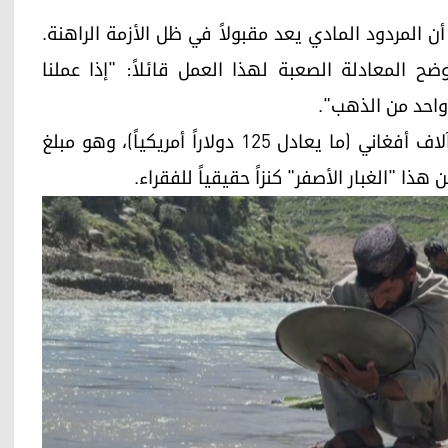
ن المردود المادي يعد مقبولاً في ظل الأزمة الراهنة.
ح المعادلة الصعبة لهذا العمل قائلاً: "إذا عملنا
واحد من الذهب".
وفي أسواق أفغانستان، يُباع الغرام الواحد بنحو 8 آلاف أفغاني (ما يعادل 125 دولاراً أمريكياً)، وهو مبلغ
ا "الغبار الأصفر" كنزاً حقيقياً للفقراء.