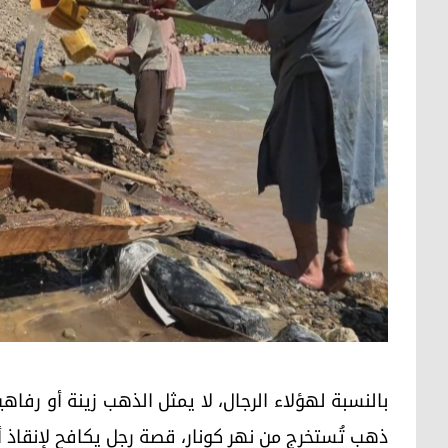
بالنسبة لهؤلاء الرجال، لا يمثل الذهب زينة أو رفا
ذهب تُستخرج من نهر كونار، قصة رجل يكافح لإنقاذ أط