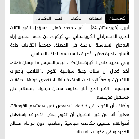
کوردستان
انتقادات
كركوك
المكون التركماني
أربيل (كوردستان 24) – أعرب محمد كمال، مسؤول الفرع الثالث
للحزب الديمقراطي الكوردستاني في كركوك، عن قلقه العميق إزاء
الأوضاع السياسية الراهنة في المدينة، موجهاً انتقادات حادة
لأسلوب إدارة بعض الأطراف السياسية للملف السياسي.
وفي تصريح خاص لـ”كوردستان24”، اليوم الخميس 16 نيسان 2026،
أكد كمال أن هناك جهة سياسية تقوم بـ”التلاعب بأصوات
الناخبين”، واصفاً الإجراءات المتخذة بأنها لا تتعدى كونها “صفقات
سياسية”، الأمر الذي أثار مخاوف سكان كركوك وقلقهم على
مستقبل مدينتهم.
وأضاف أن الكورد في كركوك “يدفعون ثمن هويتهم القومية”،
معتبراً أنه من غير المقبول أن تقوم بعض الأطراف باستغلال
أصواتهم لتحقيق مكاسب سياسية ومناصب، دون مراعاة مصالح
الكورد وباقي مكونات المدينة.