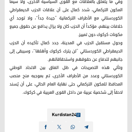
وفي ما يتعلق بالعلاقات مع القوى السياسية الأخرى، ولا سيما
المكون التركماني، شدد كمال على أن علاقات الحزب الديمقراطي
الكوردستاني مع الأطراف التركمانية “جيدة جداً”، ولا توجد أي
خلافات بينهم، مؤكداً أن الحزب كان ولا يزال يدافع عن حقوق جميع
مكونات كركوك دون تمييز.
وحول مستقبل الحزب في المدينة، جدد كمال تأكيده أن الحزب
الديمقراطي الكوردستاني “لن يترك كركوك وأهلها”، وسيبقى إلى
جانبهم للدفاع عن حقوقهم واستحقاقاتهم.
وتأتي هذه التصريحات في ظل اتفاق بين الاتحاد الوطني
الكوردستاني وعدد من الأطراف الأخرى، تم بموجبه منح منصب
المحافظ للمكون التركماني حتى نهاية العام الحالي، على أن يُسند
لاحقاً إلى شخصية عربية من داخل القوى العربية في كركوك.
Kurdistan24