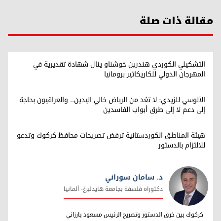
مقالة ذات صلة
التشكيلي الكوردي هندرين خوشناو ينال شهادة تقديرية في
المهرجان الدولي للكاريكاتير برومانيا
الآلوسي للزيدي: لا تعُد من الرياض خالي اليدين.. والعراقيون بحاجة
إلى دعم لا إلى طرق أبواب الفاسدين
هيئة المناطق الكوردستانية ترفض تصريحات محافظ كركوك وتدعو
للالتزام بالدستور
د. سامان سوراني
دکتوراه فلسفة بجامعة هایدلبرغ- ألمانیا
د. سامان سوراني
کرکوك بین خرق الدستور وتصریح الرئیس مسعود بارزاني