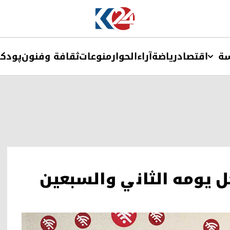
ة
اقتصاد
ریاضة
آراء
الحوار
منوعات
ثقافة وفنون
پودک
خل يومه الثاني والسبعين