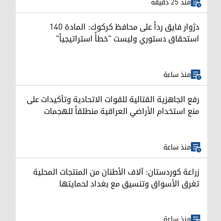
منذ 25 دقيقة
دژوار فايق رداً على محافظ كركوك: المادة 140
استحقاق دستوري وليست "خطأً استراتيجياً"
منذ ساعة
رفع الجاهزية القتالية للقوات الاتحادية وتأكيدات على
منع استخدام الأراضي العراقية منطلقاً للهجمات
منذ ساعة
زراعة كوردستان: آلاف الأطنان من المنتجات المحلية
تغرق الأسواق وتنسيق مع بغداد لحمايتها
منذ ساعة