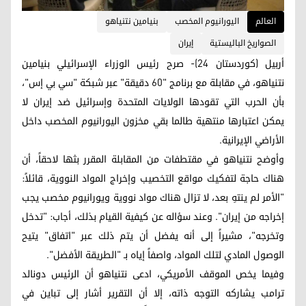
العالم
اليورانيوم المخصب
بنيامين نتنياهو
الصواريخ الباليستية
إيران
أربيل (كوردستان 24)- صرح رئيس الوزراء الإسرائيلي بنيامين
نتنياهو، في مقابلة مع برنامج "60 دقيقة" عبر شبكة "سي بي إس"،
بأن الحرب التي تقودها الولايات المتحدة وإسرائيل ضد إيران لا
يمكن اعتبارها منتهية طالما بقي مخزون اليورانيوم المخصب داخل
الأراضي الإيرانية.
وأوضح نتنياهو في مقتطفات من المقابلة المقرر بثها لاحقاً، أن
هناك حاجة لتفكيك مواقع التخصيب وإخراج المواد النووية، قائلاً:
"الأمر لم ينتهِ بعد، لا تزال هناك مواد نووية ويورانيوم مخصب يجب
إخراجه من إيران". وعند سؤاله عن كيفية القيام بذلك، أجاب: "تدخل
وتخرجه"، مشيراً إلى أنه يفضل أن يتم ذلك عبر "اتفاق" يتيح
الوصول المادي لتلك المواد، واصفاً إياه بـ "الطريقة الأفضل".
وفيما يخص الموقف الأمريكي، ادعى نتنياهو أن الرئيس دونالد
ترامب يشاركه التوجه ذاته، إلا أن التقرير أشار إلى تباين في