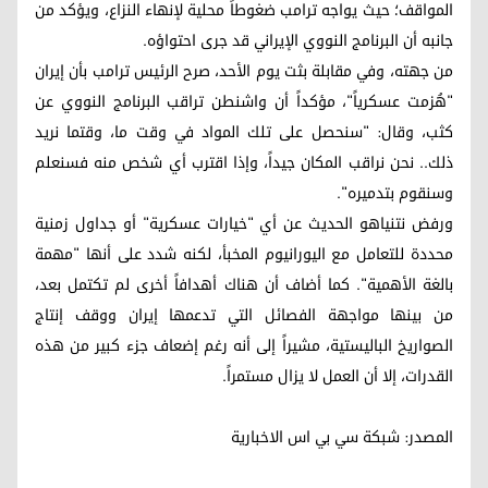
المواقف؛ حيث يواجه ترامب ضغوطاً محلية لإنهاء النزاع، ويؤكد من
جانبه أن البرنامج النووي الإيراني قد جرى احتواؤه.
من جهته، وفي مقابلة بثت يوم الأحد، صرح الرئيس ترامب بأن إيران
"هُزمت عسكرياً"، مؤكداً أن واشنطن تراقب البرنامج النووي عن
كثب، وقال: "سنحصل على تلك المواد في وقت ما، وقتما نريد
ذلك.. نحن نراقب المكان جيداً، وإذا اقترب أي شخص منه فسنعلم
وسنقوم بتدميره".
ورفض نتنياهو الحديث عن أي "خيارات عسكرية" أو جداول زمنية
محددة للتعامل مع اليورانيوم المخبأ، لكنه شدد على أنها "مهمة
بالغة الأهمية". كما أضاف أن هناك أهدافاً أخرى لم تكتمل بعد،
من بينها مواجهة الفصائل التي تدعمها إيران ووقف إنتاج
الصواريخ الباليستية، مشيراً إلى أنه رغم إضعاف جزء كبير من هذه
القدرات، إلا أن العمل لا يزال مستمراً.
المصدر: شبکة سي بي اس الاخباریة