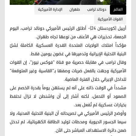
العالم
دونالد ترامب
طهران
الإدارة الأميركية
القوات الأميركية
أربيل (كوردستان 24)- أطلق الرئيس الأميركي دونالد ترامب، اليوم
الجمعة، تحذيرات هي الأعنف من نوعها تجاه طهران.
مؤكداً امتلاك الولايات المتحدة القدرة العسكرية الكاملة لشلّ
البنية التحتية الإيرانية وتدميرها في غضون يومين فقط.
وقال ترامب في مقابلة حصرية مع قناة "فوكس نيوز"، إن القوات
الأميركية وجهت بالفعل ضربات وصفها بـ"القاسية وغير المتوقعة"
للداخل الإيراني خلال الفترة الماضية.
مشدداً في الوقت ذاته على أنه لم يستهن يوماً بقدرة الخصم على
الصمود أو التحمل، لكنه أشار إلى أن واشنطن لا تزال تحتفظ
بخيارات عسكرية لم تُفعل بعد.
وأوضح الرئيس الأميركي في تصريحاته أن البنية التحتية المدنية، ولا
سيما الجسور الحيوية ومحطات توليد الطاقة الكهربائية، لم تدخل
ضمن دائرة الاستهداف المباشر حتى الآن.