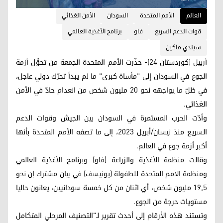
العالم
الأمم المتحدة
السودان
الأمن الغذائي
قوات الدعم السريع
فاو
برنامج الأغذية العالمي
سيندي ماكين
أربيل (كوردستان 24)- حذّرت الأمم المتحدة الجمعة من تحوُّل أزمة
الجوع في السودان إلى "مأساة كبرى" ما لم يبدأ تحرّك دولي عاجل،
في ظلّ ما يواجهه نحو 20 مليون شخص من انعدام حادّ في الأمن
الغذائي.
وأدّت الحرب المستمرة في السودان بين الجيش وقوات الدعم
السريع منذ نيسان/أبريل 2023، إلى ما تصفه الأمم المتحدة بأنها
أكبر أزمة جوع في العالم.
وقالت منظمة الأغذية والزراعة (فاو) وبرنامج الأغذية العالمي
ومنظمة الأمم المتحدة للطفولة (يونيسف) في بيان مشترك إن نحو
19,5 مليون شخص، أي اثنان من كل خمسة سودانيين، يعانون حاليا
مستويات حرجة من الجوع.
وتستند هذه الأرقام إلى أحدث تقرير لـ"التصنيف المرحلي المتكامل