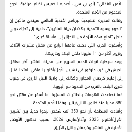
للأمن الغذائي" (آي بي سي)، أصدره الخميس نظام مراقبة الجوع
المدعوم من الأمم المتحدة.
وقالت المديرة التنفيذية لبرنامج الأغذية العالمي سيندي ماكين إن
"الجوع وسوء التغذية يهدّدان حياة الملايين"، داعية إلى تحرّك دولي
عاجل "لمنع هذه الأزمة من التحوّل إلى مأساة كبرى".
وأسفرت الحرب التي دخلت عامها الرابع عن مقتل عشرات الآلاف
ونزوح أكثر من 11 مليونا داخل البلاد وخارجها.
وبعد سيطرة قوات الدعم السريع على مدينة الفاشر، آخر معاقل
الجيش في غرب دارفور في تشرين الأول/أكتوبر الماضي، امتد القتال
إلى إقليم كردفان المجاور وكذلك إلى ولاية النيل الأزرق في جنوب
شرق البلاد، بالقرب من الحدود مع إثيوبيا.
كما تصاعدت الهجمات بالطائرات المسيّرة، ما أسفر عن مقتل نحو
880 مدنيا منذ كانون الثاني/يناير، وفقا للأمم المتحدة.
وأفادت المنظمة بأن نحو 350 ألف شخص نزحوا حديثا بين تشرين
الأول/أكتوبر 2025 وآذار/مارس 2026، بسبب تدهور الأوضاع
الأمنية في الفاشر وكردفان والنيل الأزرق.