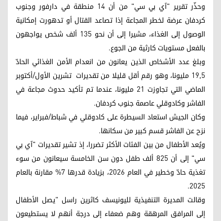
وحذّر تقرير "آي بي سي" من أن 14 منطقة في دارفور وجنوب
كردفان عرضة لخطر المجاعة إذا تصاعد القتال أو تدهورت إمكانية
الوصول إلى الغذاء، مشيرا إلى أن نحو 135 ألف شخص يواجهون
بالفعل مستويات كارثية من الجوع.
وبلغ عدد الأشخاص الذين يعانون من انعدام الأمن الغذائي الحادّ
19,5 مليونا، وهو رقم أقل قليلا من تقديرات تشرين الأول/أكتوبر
الماضي التي تجاوزت 21 مليونا، عندما تم تأكيد حدوث مجاعة في
الفاشر وكادوقلي عاصمة جنوب كردفان.
وكان الجيش استعاد السيطرة على كادوقلي في شباط/فبراير، فيما
نزح عن الفاشر قسم كبير من سكانها.
ويُعد الأطفال من بين الفئات الأكثر تضررا، إذ تشير تقديرات "آي بي
سي" إلى أن 825 ألف طفل دون سن الخامسة سيعانون من سوء
تغذية حادّ وخطير في العام 2026، بزيادة قدرها 7% مقارنة بالعام
2025.
وقالت المديرة التنفيذية لليونيسف كاثرين راسل "يصل الأطفال
إلى المرافق المرهقة وهم ضعفاء إلى درجة أنهم لا يستطيعون