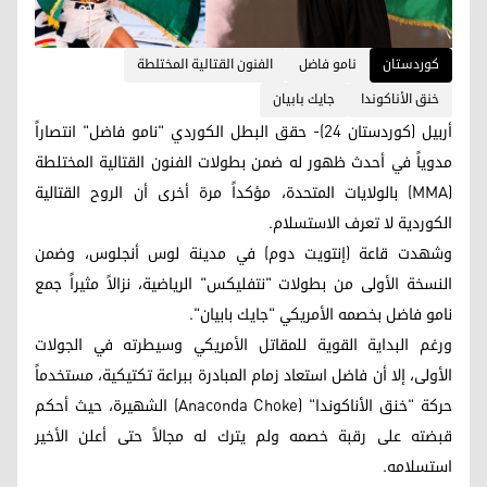
کوردستان
نامو فاضل
الفنون القتالية المختلطة
خنق الأناكوندا
جايك بابيان
أربيل (كوردستان 24)- حقق البطل الكوردي "نامو فاضل" انتصاراً
مدوياً في أحدث ظهور له ضمن بطولات الفنون القتالية المختلطة
(MMA) بالولايات المتحدة، مؤكداً مرة أخرى أن الروح القتالية
الكوردية لا تعرف الاستسلام.
وشهدت قاعة (إنتويت دوم) في مدينة لوس أنجلوس، وضمن
النسخة الأولى من بطولات "نتفليكس" الرياضية، نزالاً مثيراً جمع
نامو فاضل بخصمه الأمريكي "جايك بابيان".
ورغم البداية القوية للمقاتل الأمريكي وسيطرته في الجولات
الأولى، إلا أن فاضل استعاد زمام المبادرة ببراعة تكتيكية، مستخدماً
حركة "خنق الأناكوندا" (Anaconda Choke) الشهيرة، حيث أحكم
قبضته على رقبة خصمه ولم يترك له مجالاً حتى أعلن الأخير
استسلامه.