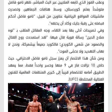
وعقب الفوز الذي تابعه الملايين عبر البث المباشر، ظهر نامو فاضل
متوشحاً بعلم كوردستان، وسط هتافات الجماهير، وتصدرت
مانشيتات المواقع الرياضية عناوين من قبيل: "نامو فاضل أحكم
قبضته على رقبة جايك وكاد أن يخنقه".
وفي تصريحات أدلى بها بعد اللقاء، وجه المقاتل الملقب بـ "نوه
صلاح الدين" رسالة قوية قال فيها: "لقد استمددت روح القتال
والصمود من شعبي الكوردي؛ فالكورد جميعاً بيشمركة، ونحن لا
نهاب التهديد ولا نخشى الموت".
ومن شأن هذا الانتصار أن يعزز سجل نامو فاضل الاحترافي، حيث
خاض 10 نزالات فاز في 9 منها وخسر واحداً فقط، مما يمهد
الطريق أمامه للانضمام قريباً إلى كبرى المنظمات العالمية للفنون
القتالية المختلطة (UFC).