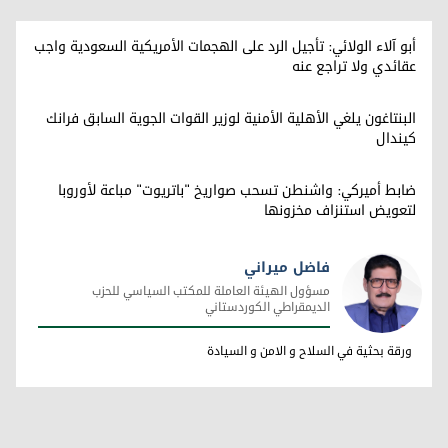
أبو آلاء الولائي: تأجيل الرد على الهجمات الأمريكية السعودية واجب
عقائدي ولا تراجع عنه
البنتاغون يلغي الأهلية الأمنية لوزير القوات الجوية السابق فرانك
كيندال
ضابط أميركي: واشنطن تسحب صواريخ "باتريوت" مباعة لأوروبا
لتعويض استنزاف مخزونها
فاضل ميراني
مسؤول الهيئة العاملة للمكتب السياسي للحزب
الديمقراطي الكوردستاني
فاضل ميراني
ورقة بحثية في السلاح و الامن و السيادة