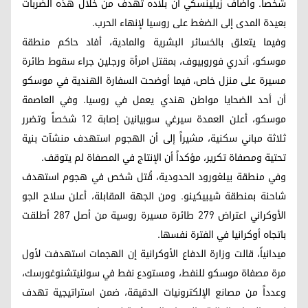
شخصاً. وأضاف زيلينسكي أن بلاده تهدف من خلال هذه الضربات
بعيدة المدى إلى الضغط على روسيا لإنهاء الحرب.
وفيما يتعلق بالخسائر البشرية والمادية، أفاد حاكم منطقة
موسكو، أندري فوروبيوف، بمقتل امرأة ورجلين جراء سقوط طائرة
مسيرة على منزل خاص، فيما أوضحت السفارة الهندية في موسكو
أن أحد الضحايا مواطن هندي يعمل في روسيا. وفي العاصمة
موسكو، أعلن العمدة سيرغي سوبيانين إصابة 12 شخصاً وتضرر
ثلاثة مباني سكنية، مشيراً إلى أن الهجوم استهدف منشآت بنية
تحتية ومصفاة تكرير، مؤكداً أن الإنتاج في المصفاة لم يتوقف.
وفي منطقة بيلغورود الحدودية، قُتل شخص في هجوم استهدف
شاحنة بمنطقة شيبيكينو. ومن الجهة المقابلة، أعلن سلاح الجو
الأوكراني اعتراض 279 طائرة مسيرة روسية من أصل 287 أطلقت
باتجاه أوكرانيا في الفترة نفسها.
ميدانياً، قالت وزارة الدفاع الأوكرانية إن الهجمات استهدفت لأول
مرة مصفاة موسكو للنفط، ومستودع نفط في سولنيتشنوغورسك،
وعدداً من مصانع الإلكترونيات الدقيقة، ضمن استراتيجية تهدف