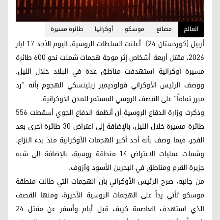
العالم
مصانع
موسكو
أوكرانيا
طائرة مسيرة
أربيل (كوردستان 24)- أعلنت السلطات الروسية، اليوم الأحد 17 ایار
2026، مقتل أربعة أشخاص إثر موجة هجمات شملت نحو 600 طائرة
مسيرة أوكرانية استهدفت مناطق عدة في البلاد خلال الليل.
ووصف الرئيس الأوكراني فولوديمير زيلينسكي الهجوم بأنه "رد
مبرر تماماً" على القصف الروسي المستمر للمدن الأوكرانية.
وذكرت وزارة الدفاع الروسية أن أنظمة الدفاع الجوي أسقطت 556
طائرة مسيرة خلال الليل، بالإضافة إلى اعتراض 30 طائرة أخرى بعد
الفجر، فيما وصف بأنه أحد أكبر الهجمات الأوكرانية منذ بدء النزاع.
وشملت عمليات الاعتراض 14 منطقة روسية، بالإضافة إلى شبه
جزيرة القرم ومناطق في البحرين الأسود وآزوف.
من جانبه، صرح الرئيس الأوكراني بأن الهجمات التي طالت منطقة
موسكو تأتي رداً على الهجمات الروسية الأخيرة، ومنها القصف
الذي استهدف العاصمة كييف قبل أيام وأسفر عن مقتل 24