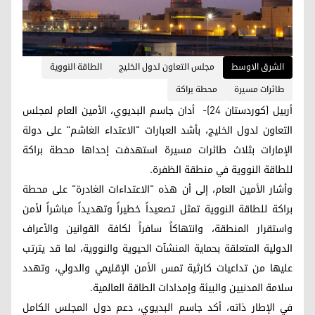
الشرق الاوسط
مجلس التعاون لدول الخليج
الطاقة النووية
طائرات مسيرة
محطة براكة
أربيل (كوردستان 24)- أدان جاسم البديوي، الأمين العام لمجلس
التعاون لدول الخليج، بأشد العبارات "الاعتداء الغاشم" على دولة
الإمارات بثلاث طائرات مسيرة استهدفت إحداها محطة براكة
للطاقة النووية في منطقة الظفرة.
وأشار الأمين العام، إلى أن هذه "الاعتداءات الغادرة" على محطة
براكة للطاقة النووية تمثل تصعيداً خطيراً وتهديداً مباشراً لأمن
واستقرار المنطقة، وانتهاكاً سافراً لكافة القوانين والأعراف
الدولية المتعلقة بحماية المنشآت الحيوية والنووية، لما قد يترتب
عليها من تداعيات كارثية تمس الأمن الإقليمي والدولي، وتهدد
سلامة المدنيين والبيئة وإمدادات الطاقة العالمية.
في الإطار ذاته، أكد جاسم البديوي، دعم دول المجلس الكامل