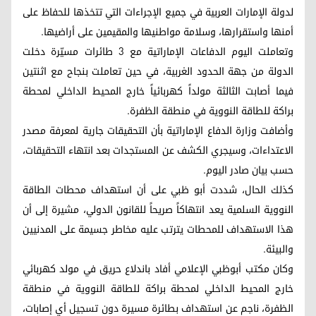
لدولة الإمارات العربية في جميع الإجراءات التي تتخذها للحفاظ على
أمنها واستقرارها، وسلامة مواطنيها والمقيمين على أراضيها.
وتعاملت اليوم الدفاعات الإماراتية مع 3 طائرات مسيّرة دخلت
الدولة من جهة الحدود الغربية، في حين تعاملت بنجاح مع اثنتين
فيما أصابت الثالثة مولداً كهربائياً خارج المحيط الداخلي لمحطة
براكة للطاقة النووية في منطقة الظفرة.
وأضافت وزارة الدفاع الإماراتية بأن التحقيقات جارية لمعرفة مصدر
الاعتداءات، وسيجري الكشف عن المستجدات بعد انتهاء التحقيقات،
حسب بيان صادر اليوم.
كذلك الحال، شددت أبو ظبي على أن استهداف محطات الطاقة
النووية السلمية يعد انتهاكاً صريحاً للقانون الدولي، مشيرة إلى أن
هذا الاستهداف للمحطات يترتب عليه مخاطر جسيمة على المدنيين
والبيئة.
وكان مكتب أبوظبي الإعلامي أفاد باندلاع حريق في مولد كهربائي
خارج المحيط الداخلي لمحطة براكة للطاقة النووية في منطقة
الظفرة، ناجم عن استهداف بطائرة مسيرة دون تسجيل أي إصابات،