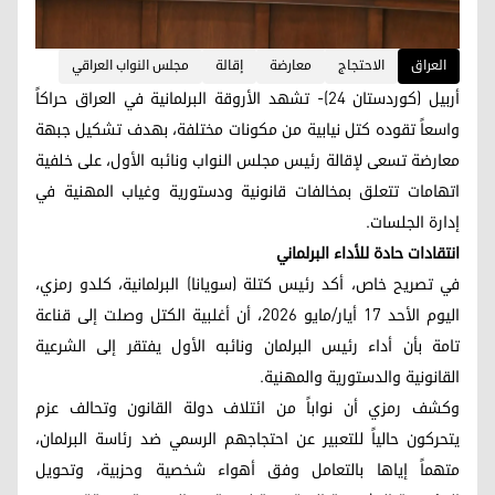
العراق
الاحتجاج
معارضة
إقالة
مجلس النواب العراقي
أربيل (كوردستان 24)- تشهد الأروقة البرلمانية في العراق حراكاً
واسعاً تقوده كتل نيابية من مكونات مختلفة، بهدف تشكيل جبهة
معارضة تسعى لإقالة رئيس مجلس النواب ونائبه الأول، على خلفية
اتهامات تتعلق بمخالفات قانونية ودستورية وغياب المهنية في
إدارة الجلسات.
انتقادات حادة للأداء البرلماني
في تصريح خاص، أكد رئيس كتلة (سويانا) البرلمانية، كلدو رمزي،
اليوم الأحد 17 أيار/مایو 2026، أن أغلبية الكتل وصلت إلى قناعة
تامة بأن أداء رئيس البرلمان ونائبه الأول يفتقر إلى الشرعية
القانونية والدستورية والمهنية.
وكشف رمزي أن نواباً من ائتلاف دولة القانون وتحالف عزم
يتحركون حالياً للتعبير عن احتجاجهم الرسمي ضد رئاسة البرلمان،
متهماً إياها بالتعامل وفق أهواء شخصية وحزبية، وتحويل