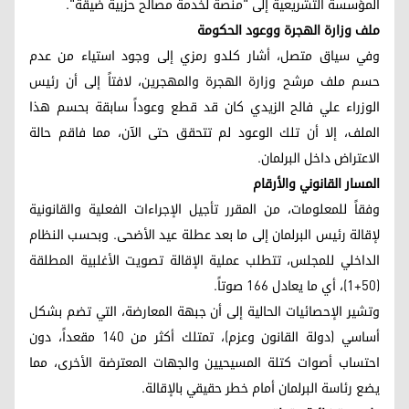
المؤسسة التشريعية إلى "منصة لخدمة مصالح حزبية ضيقة".
ملف وزارة الهجرة ووعود الحكومة
وفي سياق متصل، أشار كلدو رمزي إلى وجود استياء من عدم
حسم ملف مرشح وزارة الهجرة والمهجرين، لافتاً إلى أن رئيس
الوزراء علي فالح الزيدي كان قد قطع وعوداً سابقة بحسم هذا
الملف، إلا أن تلك الوعود لم تتحقق حتى الآن، مما فاقم حالة
الاعتراض داخل البرلمان.
المسار القانوني والأرقام
وفقاً للمعلومات، من المقرر تأجيل الإجراءات الفعلية والقانونية
لإقالة رئيس البرلمان إلى ما بعد عطلة عيد الأضحى. وبحسب النظام
الداخلي للمجلس، تتطلب عملية الإقالة تصويت الأغلبية المطلقة
(50+1)، أي ما يعادل 166 صوتاً.
وتشير الإحصائيات الحالية إلى أن جبهة المعارضة، التي تضم بشكل
أساسي (دولة القانون وعزم)، تمتلك أكثر من 140 مقعداً، دون
احتساب أصوات كتلة المسيحيين والجهات المعترضة الأخرى، مما
يضع رئاسة البرلمان أمام خطر حقيقي بالإقالة.