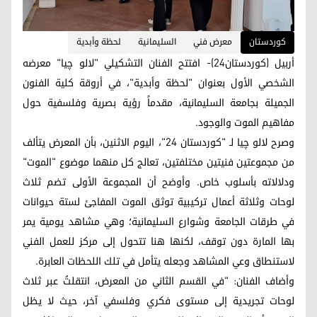
کوردستان
معرض فني
السليمانية
لحظة وأبدية
أربيل (كوردستان24)- افتتح الفنان التشكيلي "لالو چیا" معرضه
الشخصي الأول بعنوان "لحظة وأبدية"، في أروقة كلية الفنون
الجميلة بجامعة السليمانية، مقدماً رؤية بصرية وفلسفية حول
مفاهيم الموت والوجود.
وصرح لالو چیا لـ "كوردستان 24"، اليوم الاثنين، بأن المعرض يتألف
من مجموعتين فنيتين مختلفتين، تعالج كل منهما موضوع "الموت"
ودلالاته بأسلوب خاص. وأوضح أن المجموعة الأولى تضم ثلاث
لوحات وثلاثة أعمال تركيبية توثق الموت المفاجئ لستة حيوانات
في طرقات الجامعة وشوارع السليمانية؛ وهي مشاهد يومية يمر
بها المارة دون توقف، لكنها هنا تتحول إلى مركز للعمل الفني
لاستنطاق وعي المشاهد وجعله يتأمل في تلك اللحظات العابرة.
وأضاف الفنان: "في القسم الثاني من المعرض، انتقلتُ عبر ثلاث
لوحات تجريدية إلى مستوى فكري وفلسفي آخر، حيث لا يظل