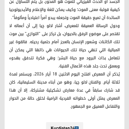
الجسد أو الحدث الفيزيائي للموت هو المحور، بل يتم التساؤل عن
كيفية قولبة معنى الموت؛ وكيف يمكن للغة والإعلام والأيديولوجيا
السائدة أن تميع حقيقة الموت وتجعله يبدو أمراً اعتيادياً ومألوفاً".
وحول الرسالة العميقة للمعرض، أشار لالو چیا إلى أن أعماله لا
تقتصر على موضوع الرفق بالحيوان، بل تركز على "التوازي" بين موت
تلك الكائنات وشعور الإنسان بالعجز أمام حتمية رحيله. فالقوة غير
المبالية التي تنهي حياة تلك الحيوانات هي ذاتها التي يمكن أن
تتعامل بذات البرود مع حياة البشر؛ وهي فكرة تتدفق بهدوء
وبعمق تحت جلد هذه الأعمال الفنية.
يُذكر أن المعرض افتتح اليوم الاثنين 18 أيار 2026، ويستمر لمدة
ثلاثة أيام. والفنان لالو چیا، وهو من أبناء مدينة السليمانية، كان
قد شارك سابقاً في عدة معارض تشكيلية مشتركة، إلا أن هذا
المعرض يمثل أولى خطواته الفردية الرامية لخلق حالة من الحوار
والتفاعل العميق مع الجمهور.
Kurdistan24