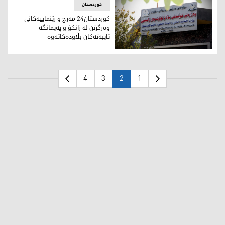
کوردستان
كوردستان24 مەرج و رێنماییەکانى
وەرگرتن لە زانکۆ و پەیمانگە
تایبەتەکان بڵاودەکاتەوە
وەزارەتى خوێندنى باڵا و توێژینەوەى زانستى
4
3
2
1