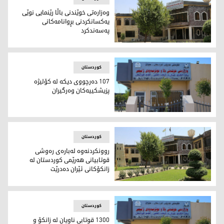
وه‌زاره‌تی خوێندنی باڵا رێنمایی نوێی
یه‌كسانكردنی بڕوانامه‌كانی
په‌سه‌ندكرد
وه‌زاره‌تی خوێندنی باڵا و توێژینه‌وه‌ی زانستی
کوردستان
107 ده‌رچووی دیكه‌ له‌ كۆلیژه‌
پزیشكییه‌كان وه‌رگیران
وەزارەتی خوێندنی باڵا
کوردستان
روونكردنه‌وه‌ له‌باره‌ی ره‌وشی
قوتابیانی هه‌رێمی كوردستان له‌
زانكۆكانی ئێران ده‌درێت
وەزارەتی خوێندنی باڵا و توێژنه‌وه‌ی زانستی
کوردستان
1300 قوتابی ناویان له‌ زانكۆ و