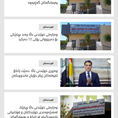
په‌یمانگه‌كان گه‌ڕایه‌وه‌
وەزارەتی خوێندنی باڵا
کوردستان
وه‌زاره‌تی خوێندنی باڵا چه‌ند بڕیارێكی
بۆ ده‌رچووانی پۆلی 12 ده‌ركرد
وەزارەتی خوێندنی باڵا
کوردستان
وەزیرى خوێندنى باڵا: دەبێت زانکۆ
تایبەتەکان زیاتر خۆیان ماندووبکەن
د. ئارام محەمەد، وەزیری خوێندی باڵا و توێژینەوەی زانستی
کوردستان
وەزارەتی خوێندنی باڵا بڕیارێک
لەبەرژەوەندی خوێندکاران و قوتابیانی
تازەوەرگیراو لە زانکۆ و پەیمانگه‌کان