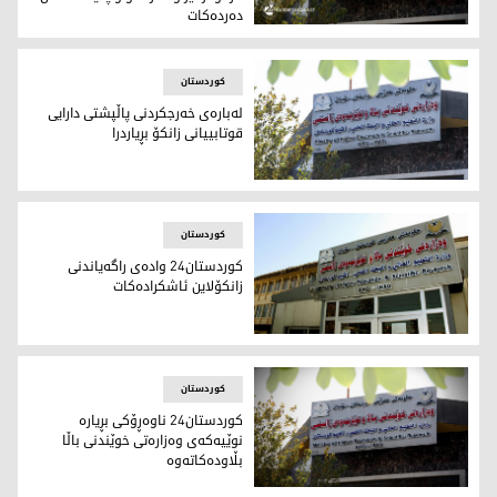
دەردەکات
وەزارەتی خوێندنی باڵا و توێژینەوەی زانستی
کوردستان
لەباره‌ی خه‌رجكردنی پاڵپشتی دارایی
قوتابییانی زانكۆ بڕیاردرا
باڵه‌خانه‌ی وه‌زاره‌تی خوێندنی باڵا و توێژینه‌وه‌ی زانستی
کوردستان
كوردستان24 واده‌ی راگه‌یاندنی
زانكۆلاین ئاشكراده‌كات
وه‌زاره‌تی خوێندنی باڵا و توێژینه‌وه‌ی زانستی
کوردستان
كوردستان24 ناوه‌ڕۆكی بڕیاره‌
نوێیه‌كه‌ی وه‌زاره‌تی خوێندنی باڵا
بڵاوده‌كاته‌وه‌