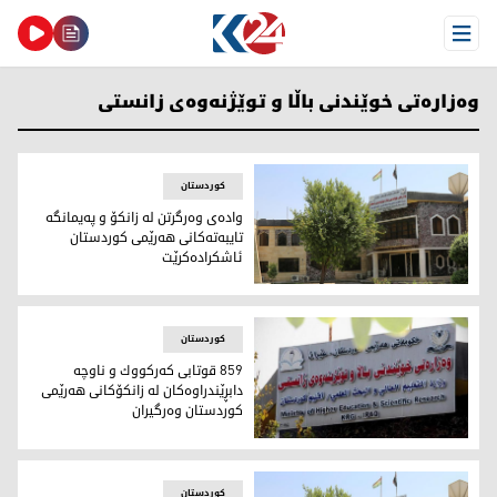
Open Menu
وه‌زاره‌تی خوێندنی باڵا و توێژنه‌وه‌ی زانستی
کوردستان
واده‌ی وه‌رگرتن له‌ زانكۆ و په‌یمانگه‌
تایبه‌ته‌كانی هه‌رێمی كوردستان
ئاشكراده‌كرێت
وه‌زاره‌تی خوێندنی باڵا و توێژینه‌وه‌ی زانستی
کوردستان
859 قوتابی كه‌ركووك و ناوچه‌
دابڕێندراوەکان له‌ زانكۆكانی هه‌رێمی
كوردستان وه‌رگیران
تابڵۆی وه‌زاره‌تی خوێندنی باڵا و توێژینه‌وه‌ی زانستی
کوردستان