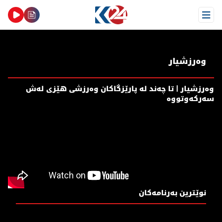
Open Menu
وەرزشیار
وەرزشیار | تا چەند لە پارێزگاكان وەرزشی هێزی لەش
سەركەوتووە
نوێترین بەرنامەکان