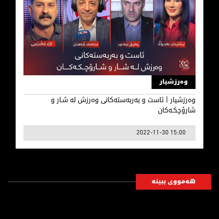
وەرزشیار | ئاست و بەربەستەکانی وەرزش لە شـار و شارۆچکـ
وەرزشیار
وەرزشیار | ئاست و بەربەستەکانی وەرزش لە شـار و
شارۆچکـەکان
2022-11-30 15:00
هەمووی ببینە