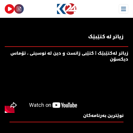
Open Menu
زیاتر لە کتێبێک
زیاتر لەکتێبێک | کتێبی زانست و دین لە نوسینی ، تۆماس
دیکسۆن
نوێترین بەرنامەکان