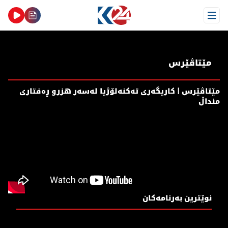
Open Menu
مێتاڤێرس
مێتاڤێرس | کاریگەری تەکنەلۆژیا لەسەر هزرو ڕەفتاری
منداڵ
نوێترین بەرنامەکان