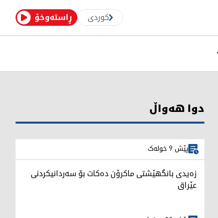
کوردی
ڕاستەوخۆ
دوا هەواڵ
پێش 9 خولەک
زەیدی بانگهێشتی ماکرۆن دەکات بۆ سەردانیکردنی
عێراق