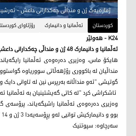
ژمارەیەک ژن و منداڵی چەکدارانی داعش - ئەرشی
کوردستان
ئەڵمانیا و دانیمارک
رۆژئاوای کوردستا
K24 - هەولێر
ئەڵمانیا و دانیمارک 48 ژن و منداڵی چەکدارانی داعشیان لە رۆژئاوای کوردستانەوە گواستەوە وڵاتەکانیان.
منداڵیان لە باکووری رۆژهەڵاتی سووریاوە گواستوو
گوتیشی "ئەو منداڵانە بەرپرس نین لە تاوانی دایک و ب
ئاشکراشی کرد "لە کاتی گەیشتینیان بە ئەڵمانیا ئە
وەزیری دەرەوەی ئەڵمانیا راشیگەیاند، پرۆسەی گو
بوو و دانیمارکیش توانیی لەو پڕۆسەیەدا 3 ژن و 14 منداڵ بگەڕێنێتەوە وڵاتەکەی.
سەرچاوە: سپوتنیک