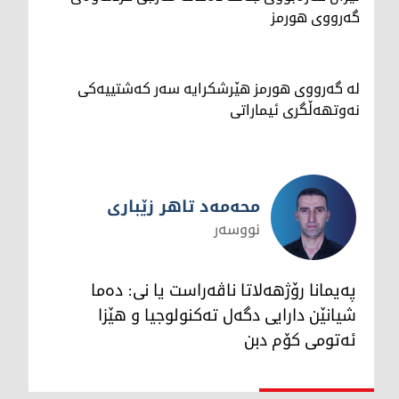
گەرووی هورمز
لە گەرووی هورمز هێرشکرایە سەر کەشتییەکی
نەوتهەڵگری ئیماراتی
محەمەد تاهر زێبارى
نووسەر
محەمەد تاهر زێبارى
پەیمانا رۆژهەلاتا ناڤەراست یا نى: دەما
شیانێن دارایى دگەل تەکنولوجیا و هێزا
ئەتومى کۆم دبن