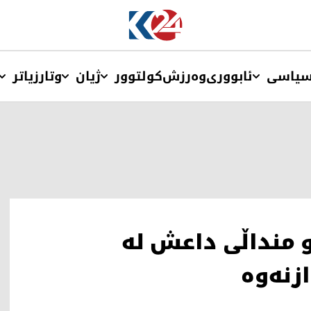
یاسی
ئابووری
وەرزش
کولتوور
ژیان
وتار
زیاتر
 و دانیمارک 48 ژن و منداڵی داعش لە
زنەوە