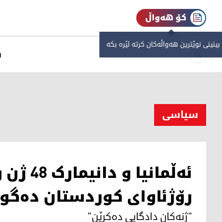
کۆ هەواڵ
 بینینی نوێترین هەواڵەکان کرتە لێرە بکە
س
سیاسی
ئەڵمانیا
رۆژئاوای کوردستان دەگوا
"ژنەکان دادگایی دەکرێن"