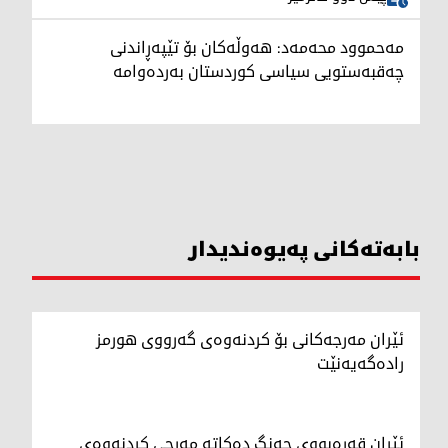
مەحموود محەمەد: هەوڵەکان بۆ تێپەڕاندنی
چەقبەستویی سیاسی کوردستان بەردەوامە
بابەتەکانی پەیوەندیدار
ئێران مەرجەکانی بۆ کردنەوەی گەرووی هورمز
رادەگەیەنێت
ئێران قەرەبووی جەنگ دەکاتە مەرجی کردنەوەی