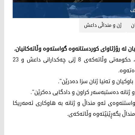
ف
ن
ژن و منداڵی داعش
هایکۆ ماس، وەزیری دەرەوەی ئەڵمانیا رایگەیاند، حکومەتی وڵاتەکەی 8 ژنی چەکدارانی داعش و 23
ەتەوە.
اوکیان و تەنیا ژنان سزا دەدرێن".
و ژنانە دەستبەسەر کراون و دادگایی دەکرێن".
استنەوەی ئەو منداڵ و ژنانە بە هاوکاری ئەمەریکا