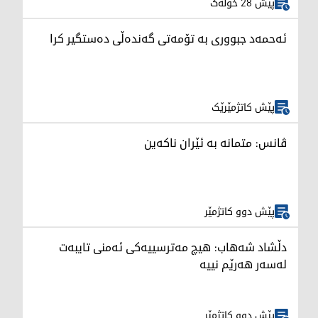
پێش 28 خولەک
ئەحمەد جبووری بە تۆمەتی گەندەڵی دەستگیر کرا
پێش کاتژمێرێک
ڤانس: متمانە بە ئێران ناکەین
پێش دوو کاتژمێر
دڵشاد شەهاب: هیچ مەترسییەکی ئەمنی تایبەت
لەسەر هەرێم نییە
پێش دوو کاتژمێر