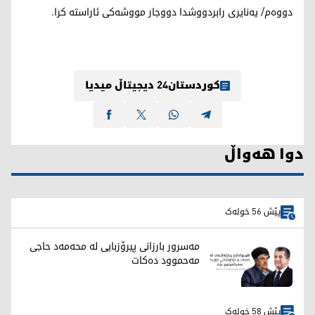
دووه‌م/ یه‌نایری رابردووشدا دووجار مووشه‌كی ئاراسته‌ كرا.
کوردستان24 دیجیتاڵ میدیا
دوا هەواڵ
پێش 56 خولەک
مەسرور بارزانی پیرۆزبایی لە محەمەد حاجی
مەحموود دەکات
پێش 58 خولەک