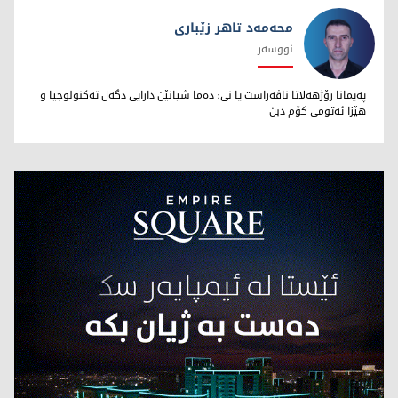
محەمەد تاهر زێبارى
نووسەر
محەمەد تاهر زێبارى
پەیمانا رۆژهەلاتا ناڤەراست یا نى: دەما شیانێن دارایى دگەل تەکنولوجیا و
هێزا ئەتومى کۆم دبن