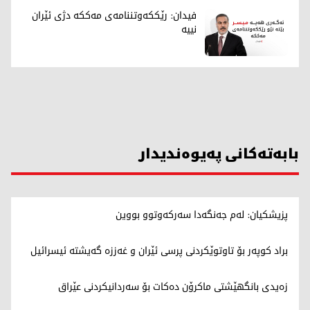
فیدان: رێککەوتننامەی مەککە دژی ئێران
نییە
بابەتەکانی پەیوەندیدار
پزیشکیان: لەم جەنگەدا سەرکەوتوو بووین
براد کوپەر بۆ تاوتوێکردنی پرسی ئێران و غەززە گەیشتە ئیسرائیل
زەیدی بانگهێشتی ماکرۆن دەکات بۆ سەردانیکردنی عێراق