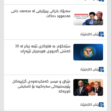
سەرۆک بارزانی پیرۆزبایی لە محەمەد حاجی
مەحموود دەکات
پێش کاتژمێرێک
سێنتکۆم: بە هاوکاری ئێمە زیاتر لە 30
کەشتی گەرووی هورمزیان تێپەڕاند
پێش کاتژمێرێک
عێراق و میسر: کەمکردنەوەی گرژییەکان
پێویستییەکی سەرەکییە بۆ ئاسایشی
ناوچەکە
پێش کاتژمێرێک