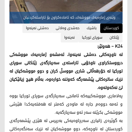
وێنه‌ی ژماره‌یه‌ك مووشه‌ك، كه‌ ئاماده‌كراون بۆ ئاراسته‌كردنیان
کوردستان
باشیك
حه‌شدی وه‌لائی
ده‌شتی نه‌ینه‌وا
زێلكان
سوپای توركیا
نه‌ینه‌وا
K24 – هه‌ولێر:
له‌ ناوچه‌كانی ده‌شتی نه‌ینه‌وا، ئه‌مشه‌و ژماره‌یه‌ك مووشه‌كی
درووستكراوی ناوخۆیی ئاراسته‌ی سه‌ربازگه‌ی زێلكانی سوپای
توركیا له‌ خۆرهه‌ڵاتی شاری مووسڵ كران و دوو مووشه‌كیان له‌
نزیك ساتره‌كانی پێشمه‌رگه‌ كه‌وتنه‌ خواره‌وه‌، به‌ڵام هیچ زیانێكیان
لێ نه‌كه‌وته‌وه‌.
په‌لاماری مووشه‌كییه‌كه‌ ئامانجی سه‌ربازگه‌ی سوپای توركیا بووه
و ئه‌مه‌ دووه‌م جاره‌ له‌ ماوه‌ی كه‌متر له‌ هه‌فته‌یه‌كدا هێرشی
مووشه‌كی بكرێته‌ سه‌ر ئه‌و سه‌ربازگه‌یه‌.
به‌ گوێره‌ی زانیاری سه‌رچاوه‌یه‌كی به‌رپرس له‌ هێزی پێشمه‌رگه‌ی
كوردستان له‌ ناوچه‌كه‌‌، دوو مووشه‌كیان له‌ نزیك سه‌نگه‌ره‌كانی