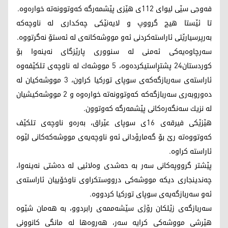
فه‌وجی سێی لیوای 112ی هێزی پێشمه‌رگه‌ كه‌وتوونه‌ته‌ خواره‌وه‌.
تا ئێستا هیچ گرووپ و لایه‌نێكی چه‌كداری له‌ ناوچه‌كه‌
به‌رپرسیارێتی ئاراسته‌كردنی ئه‌و مووشه‌كانه‌ی له‌ ئه‌ستۆ نه‌گرتووه‌.
سه‌رچاوه‌یه‌كی ئه‌منی له‌ سنووری پارێزگای نه‌ینه‌وا بۆ
كوردستان24 پشتڕاستیكرده‌وه‌، 5 مووشه‌ك له‌ ناوچه‌ی تلكێفه‌وه‌
ئاراسته‌ی سه‌ربازگه‌كه‌ی سوپای توركیا كراون، 3 مووشه‌كیان له‌
ده‌وروبه‌ری سه‌ربازگه‌كه‌ كه‌وتوونه‌ته‌ خواره‌وه‌ و 2 مووشه‌كیشیان
له‌ نزیك سه‌نگه‌ره‌كانی پێشمه‌رگه‌ كه‌وتوون.
هێزێكی فیرقه‌ی 16ی سوپای عێراق، به‌ره‌و ناوچه‌ی تلكێف
كه‌وتووه‌ته‌ رێ بۆ گه‌مارۆدانی ئه‌و ناوچه‌یه‌ی مووشه‌كه‌كانی لێوه‌
ئاراسته‌ كراوه‌.
پێشتر گرووپه‌كانی سه‌ر به‌ حه‌شدی وه‌لائیی له‌ ده‌شتی نه‌ینه‌وا،
چه‌ندینجاری دیكه‌ مووشه‌كی درووستكراوی ناوخۆییان ئاراسته‌ی
ئه‌و سه‌ربازگه‌یه‌ی سوپای توركیا كردووه‌.
سه‌ربازگه‌ی زێلكان رۆژی سێشه‌ممه‌ی رابردوو، به‌ هه‌مان شێوه‌
هێرشی مووشه‌كی كرایه‌ سه‌ر، هه‌روه‌ها له‌ مانگی كانوونی